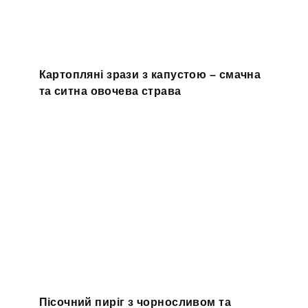
Картопляні зрази з капустою – смачна
та ситна овочева страва
Пісочний пиріг з чорносливом та