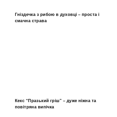
Гніздечка з рибою в духовці – проста і
смачна страва
Кекс “Празький гріш” – дуже ніжна та
повітряна випічка