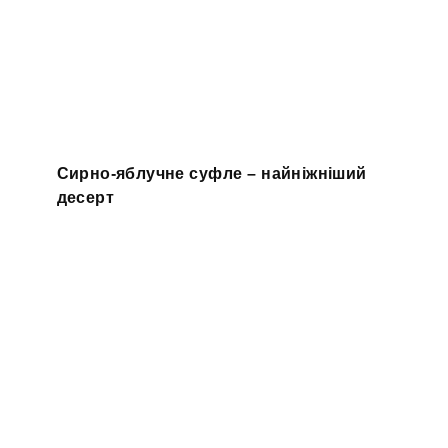
Сирно-яблучне суфле – найніжніший
десерт