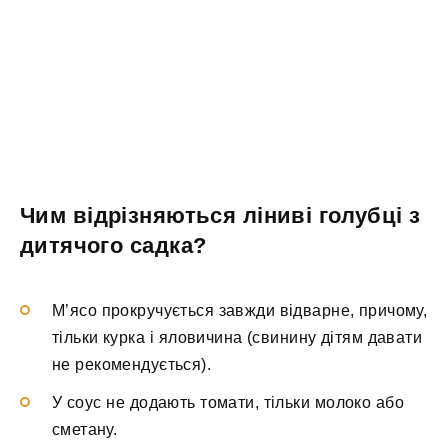
Чим відрізняються ліниві голубці з
дитячого садка?
М’ясо прокручується завжди відварне, причому,
тільки курка і яловичина (свинину дітям давати
не рекомендується).
У соус не додають томати, тільки молоко або
сметану.