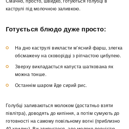
Смачно, просто, швидко, готуються голубці в
каструлі під молочною заливкою.
Готується блюдо дуже просто:
На дно каструлі викласти м’ясний фарш, злегка
обсмажену на сковорідці з ріпчастою цибулею.
Зверху викладається капуста шаткована як
можна тонше.
Останнім шаром йде сирий рис.
Голубці заливаються молоком (достатньо взяти
півлітра), доводять до кипіння, а потім сумують до
готовності на самому повільному вогні (приблизно
40 хвилин). Ви здивуєтеся, але молоко повністю