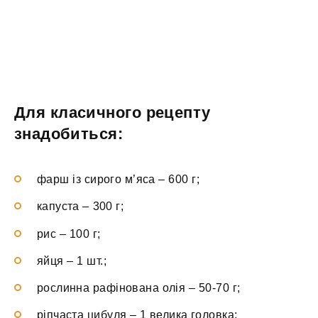
Для класичного рецепту
знадобиться:
фарш із сирого м’яса – 600 г;
капуста – 300 г;
рис – 100 г;
яйця – 1 шт.;
рослинна рафінована олія – 50-70 г;
ріпчаста цибуля – 1 велика головка;