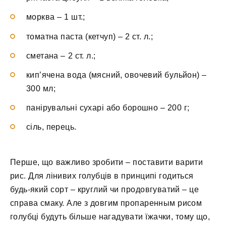
морква – 1 шт.;
томатна паста (кетчуп) – 2 ст. л.;
сметана – 2 ст. л.;
кип’ячена вода (мясний, овочевий бульйон) –
300 мл;
панірувальні сухарі або борошно – 200 г;
сіль, перець.
Перше, що важливо зробити – поставити варити
рис. Для лінивих голубців в принципі годиться
будь-який сорт – круглий чи продовгуватий – це
справа смаку. Але з довгим пропаренным рисом
голубці будуть більше нагадувати їжачки, тому що,