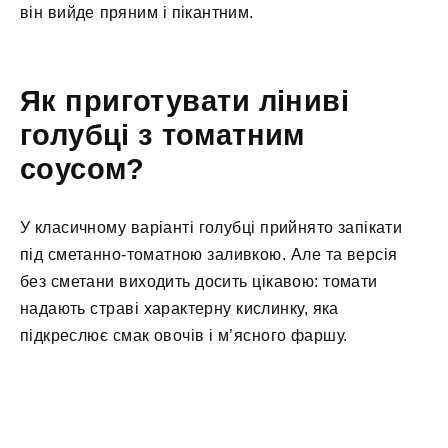
він вийде пряним і пікантним.
Як приготувати ліниві
голубці з томатним
соусом?
У класичному варіанті голубці прийнято запікати
під сметанно-томатною заливкою. Але та версія
без сметани виходить досить цікавою: томати
надають страві характерну кислинку, яка
підкреслює смак овочів і м’ясного фаршу.