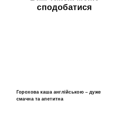
сподобатися
Горохова каша англійською – дуже
смачна та апетитна