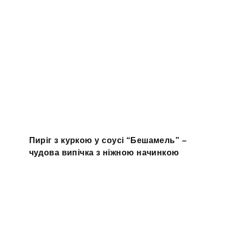
Пиріг з куркою у соусі “Бешамель” –
чудова випічка з ніжною начинкою