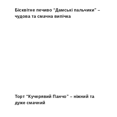
Бісквітне печиво “Дамські пальчики” –
чудова та смачна випічка
Торт “Кучерявий Панчо” – ніжний та
дуже смачний