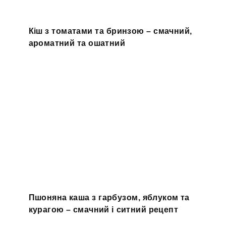
Кіш з томатами та бринзою – смачний,
ароматний та ошатний
Пшоняна каша з гарбузом, яблуком та
курагою – смачний і ситний рецепт