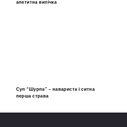
апетитна випічка
Суп “Шурпа” – навариста і ситна
перша страва