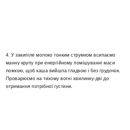
4. У закипіле молоко тонким струмком всипаємо
манну крупу при енергійному помішуванні маси
ложкою, щоб каша вийшла гладкою і без грудочок.
Проварюємо на тихому вогні хвилинку-дві до
отримання потрібної густини.