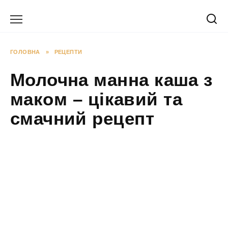
Перейти
до
вмісту
ГОЛОВНА
»
РЕЦЕПТИ
Молочна манна каша з
маком – цікавий та
смачний рецепт