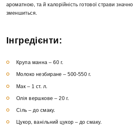
ароматною, та й калорійність готової страви значно
зменшиться.
Інгредієнти:
Крупа манна
–
60 г.
Молоко незбиране
–
500-550 г.
Мак
–
1 ст. л.
Олія вершкове
–
20 г.
Сіль
–
до смаку.
Цукор, ванільний цукор
–
до смаку.