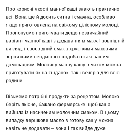
Про корисні якості манної каші знають практично
всі. Вона ще й досить ситна і смачна, особливо
якщо приготовлена на свіжому цілісному молоці.
Пропонуємо приготувати дещо незвичайний
варіант манної каші з додаванням маку. І зовнішній
вигляд, і своєрідний смак з хрусткими маковими
зернятками неодмінно сподобаються вашим
домочадцям. Молочну манну кашу з маком можна
приготувати як на сніданок, так і вечерю для всієї
родини.
Візьмемо потрібні продукти за рецептом. Молоко
беріть якісне, бажано фермерське, щоб каша
вийшла із насиченим молочним смаком. В цьому
випадку вершкове масло в готову кашу можна
навіть не додавати – вона і так вийде дуже