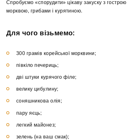
Спробуємо «спорудити» цікаву закуску з гострою
морквою, грибами і курятиною.
Для чого візьмемо:
300 грамів корейської морквини;
півкіло печериць;
дві штуки курячого філе;
велику цибулину;
соняшникова олія;
пару яєць;
легкий майонез;
зелень (на ваш смак);