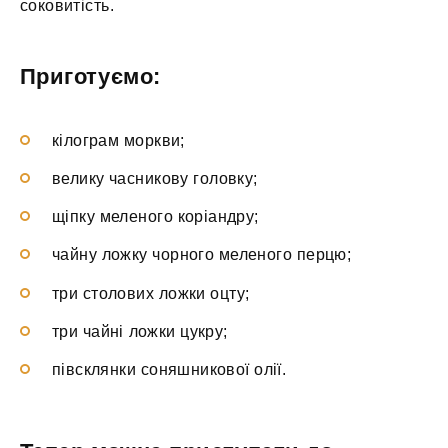
соковитість.
Приготуємо:
кілограм моркви;
велику часникову головку;
щіпку меленого коріандру;
чайну ложку чорного меленого перцю;
три столових ложки оцту;
три чайні ложки цукру;
півсклянки соняшникової олії.