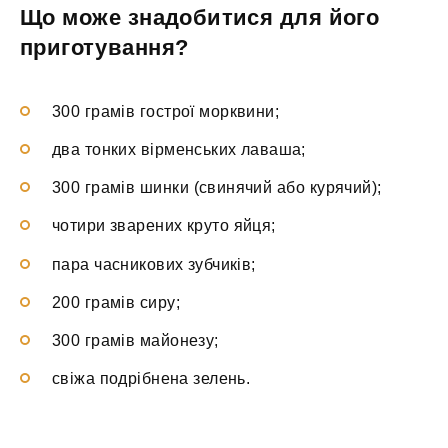
Що може знадобитися для його
приготування?
300 грамів гострої морквини;
два тонких вірменських лаваша;
300 грамів шинки (свинячий або курячий);
чотири зварених круто яйця;
пара часникових зубчиків;
200 грамів сиру;
300 грамів майонезу;
свіжа подрібнена зелень.