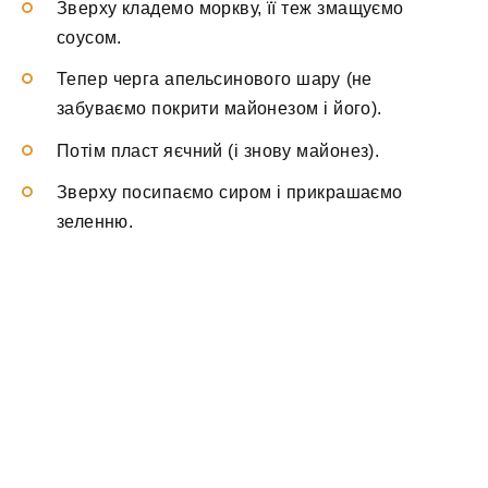
Зверху кладемо моркву, її теж змащуємо
соусом.
Тепер черга апельсинового шару (не
забуваємо покрити майонезом і його).
Потім пласт яєчний (і знову майонез).
Зверху посипаємо сиром і прикрашаємо
зеленню.