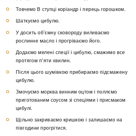
Товчемо В ступці коріандр і перець горошком.
Шаткуємо цибулю.
У досить об’ємну сковороду виливаємо
рослинне масло і прогріваємо його.
Додаємо мелені спеції і цибулю, смажимо все
протягом п’яти хвилин.
Після цього шумівкою прибираємо підсмажену
цибулю.
Змочуємо морква винним оцтом і поллємо
приготованим соусом зі спеціями і присмаком
цибулі.
Щільно закриваємо кришкою і залишаємо на
півгодини прогрітися.