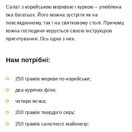
Салат з корейською морквою і куркою – улюблена
їжа багатьох. Його можна зустріти як на
повсякденному, так і на святковому столі. Причому,
кожна господиня керується своєю інструкцією
приготування. Ось одна з них.
Нам потрібні:
250 грамів моркви по-корейськи;
два курячих філе;
чотири яєчка;
200 грамів твердого сиру;
250 грамів салатного майонезу;