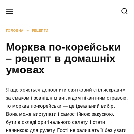
Перейти
до
вмісту
ГОЛОВНА
»
РЕЦЕПТИ
Морква по-корейськи
– рецепт в домашніх
умовах
Якщо хочеться доповнити святковий стіл яскравим
за смаком і зовнішнім виглядом пікантним стравою,
то морква по-корейськи — це ідеальний вибір.
Вона може виступати і самостійною закускою, і
бути в складі оригінального салату, і стати
начинкою для рулету. Гості не залишать її без уваги