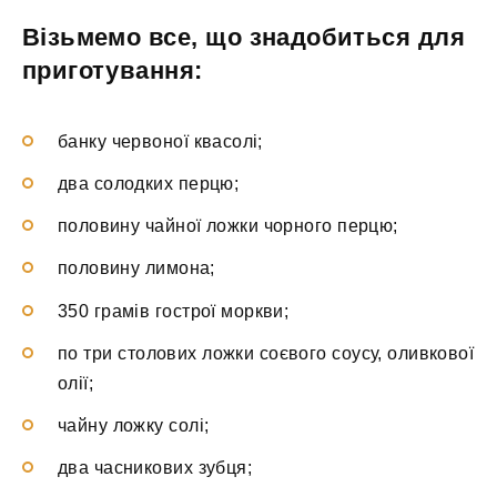
Візьмемо все, що знадобиться для
приготування:
банку червоної квасолі;
два солодких перцю;
половину чайної ложки чорного перцю;
половину лимона;
350 грамів гострої моркви;
по три столових ложки соєвого соусу, оливкової
олії;
чайну ложку солі;
два часникових зубця;