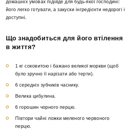
домашніх умовах підійде для будь-якої господині:
його легко готувати, а закуски інгредієнти недорогі і
доступні.
Що знадобиться для його втілення
в життя?
1 кг соковитою і бажано великої моркви (щоб
було зручно її нарізати або терти).
6 середніх зубчиків часнику.
Велика цибулина.
6 горошин чорного перцю.
Півтори чайні ложки меленого червоного
перцю.