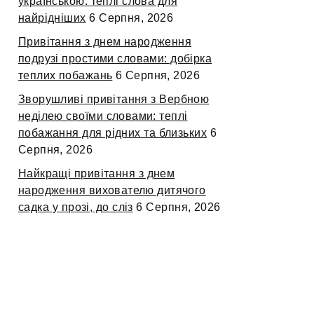
українською: теплі слова для
найрідніших
6 Серпня, 2026
Привітання з днем народження
подрузі простими словами: добірка
теплих побажань
6 Серпня, 2026
Зворушливі привітання з Вербною
неділею своїми словами: теплі
побажання для рідних та близьких
6
Серпня, 2026
Найкращі привітання з днем
народження вихователю дитячого
садка у прозі, до сліз
6 Серпня, 2026