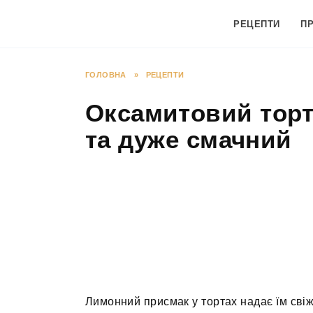
Перейти
до
РЕЦЕПТИ
П
вмісту
ГОЛОВНА
»
РЕЦЕПТИ
Оксамитовий торт
та дуже смачний
Лимонний присмак у тортах надає їм свіж