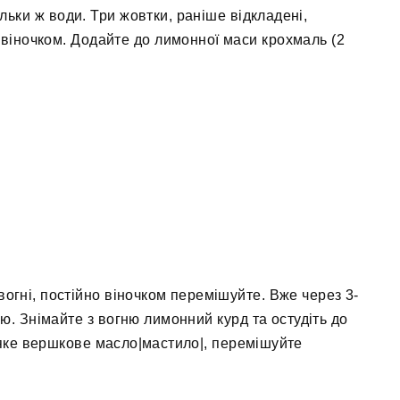
ільки ж води. Три жовтки, раніше відкладені,
 віночком. Додайте до лимонної маси крохмаль (2
вогні, постійно віночком перемішуйте. Вже через 3-
ю. Знімайте з вогню лимонний курд та остудіть до
'яке вершкове масло|мастило|, перемішуйте