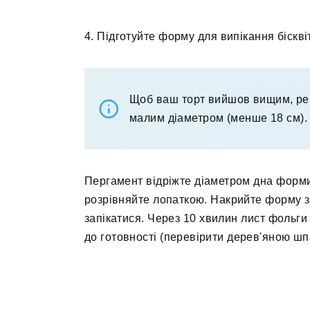
4. Підготуйте форму для випікання бісквіт
Щоб ваш торт вийшов вищим, ре
малим діаметром (менше 18 см).
Пергамент відріжте діаметром дна форми,
розрівняйте лопаткою. Накрийте форму з|
запікатися. Через 10 хвилин лист фольги
до готовності (перевірити дерев'яною ш