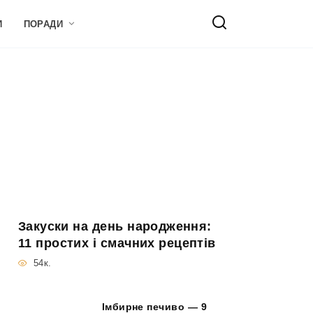
И
ПОРАДИ
Закуски на день народження:
11 простих і смачних рецептів
54к.
Імбирне печиво — 9