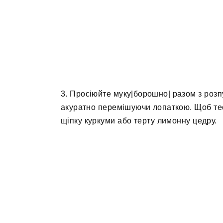
3. Просіюйте муку|борошно| разом з розпу
акуратно перемішуючи лопаткою. Щоб тес
щіпку куркуми або терту лимонну цедру.