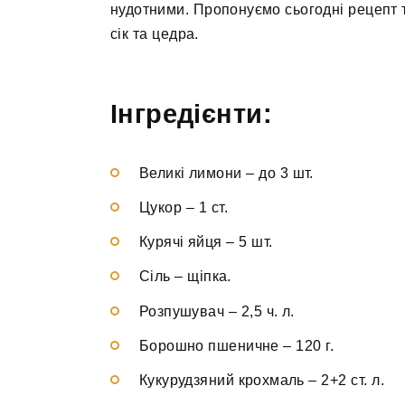
нудотними. Пропонуємо сьогодні рецепт т
сік та цедра.
Інгредієнти:
Великі лимони
–
до 3 шт.
Цукор
–
1 ст.
Курячі яйця
–
5 шт.
Сіль
–
щіпка.
Розпушувач
–
2,5 ч. л.
Борошно пшеничне
–
120 г.
Кукурудзяний крохмаль
–
2+2 ст. л.