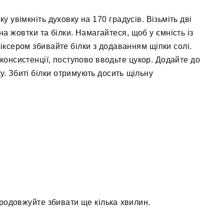
тку увімкніть духовку на 170 градусів. Візьміть дві
 на жовтки та білки. Намагайтеся, щоб у ємність із
іксером збивайте білки з додаванням щіпки солі.
 консистенції, поступово вводьте цукор. Додайте до
у. Збиті білки отримують досить щільну
 продовжуйте збивати ще кілька хвилин.