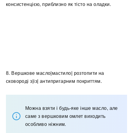
консистенцією, приблизно як тісто на оладки.
8. Вершкове масло|мастило| розтопити на
сковороді з|із| антипригарним покриттям.
Можна взяти і будь-яке інше масло, але
саме з вершковим омлет виходить
особливо ніжним.