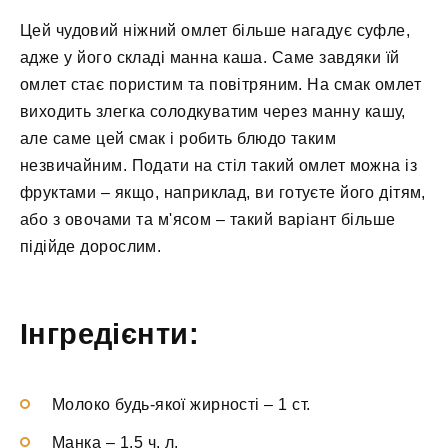
Цей чудовий ніжний омлет більше нагадує суфле,
адже у його складі манна каша. Саме завдяки їй
омлет стає пористим та повітряним. На смак омлет
виходить злегка солодкуватим через манну кашу,
але саме цей смак і робить блюдо таким
незвичайним. Подати на стіл такий омлет можна із
фруктами – якщо, наприклад, ви готуєте його дітям,
або з овочами та м'ясом – такий варіант більше
підійде дорослим.
Інгредієнти:
Молоко будь-якої жирності
–
1 ст.
Манка
–
1,5 ч. л.