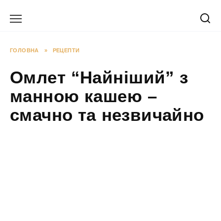
Перейти
до
вмісту
ГОЛОВНА
»
РЕЦЕПТИ
Омлет “Найніший” з
манною кашею –
смачно та незвичайно