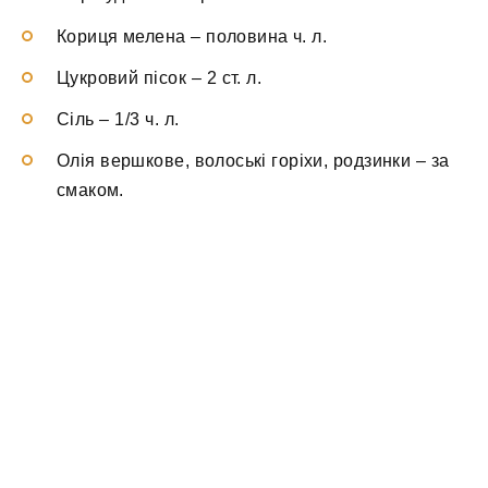
Кориця мелена
–
половина ч. л.
Цукровий пісок
–
2 ст. л.
Сіль
–
1/3 ч. л.
Олія вершкове, волоські горіхи, родзинки
–
за
смаком.