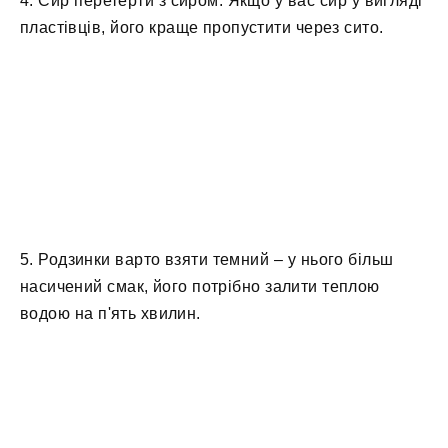
4. Сир перетерти з сиром. Якщо у вас сир у вигляді
пластівців, його краще пропустити через сито.
5. Родзинки варто взяти темний – у нього більш
насичений смак, його потрібно залити теплою
водою на п'ять хвилин.