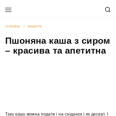
Перейти
до
вмісту
ГОЛОВНА
»
РЕЦЕПТИ
Пшоняна каша з сиром
– красива та апетитна
Таку кашу можна подати і на сніданок і як десерт. І