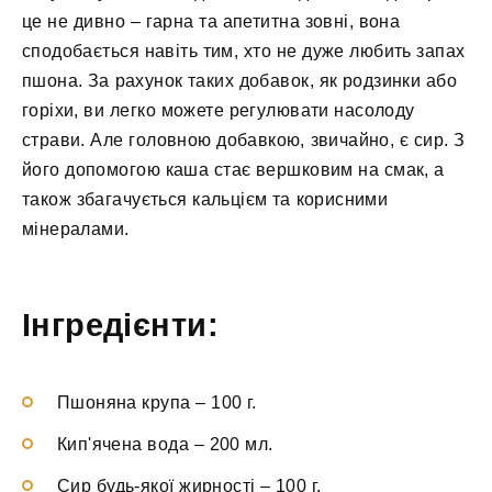
це не дивно – гарна та апетитна зовні, вона
сподобається навіть тим, хто не дуже любить запах
пшона. За рахунок таких добавок, як родзинки або
горіхи, ви легко можете регулювати насолоду
страви. Але головною добавкою, звичайно, є сир. З
його допомогою каша стає вершковим на смак, а
також збагачується кальцієм та корисними
мінералами.
Інгредієнти:
Пшоняна крупа
–
100 г.
Кип'ячена вода
–
200 мл.
Сир будь-якої жирності
–
100 г.