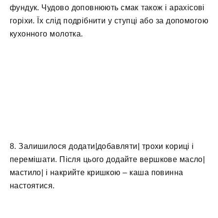
фундук. Чудово доповнюють смак також і арахісові
горіхи. Їх слід подрібнити у ступці або за допомогою
кухонного молотка.
8. Залишилося додати|добавляти| трохи кориці і
перемішати. Після цього додайте вершкове масло|
мастило| і накрийте кришкою – каша повинна
настоятися.