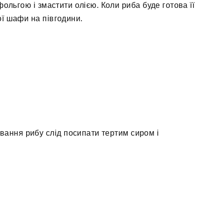
ольгою і змастити олією. Коли риба буде готова її
ої шафи на півгодини.
ування рибу слід посипати тертим сиром і