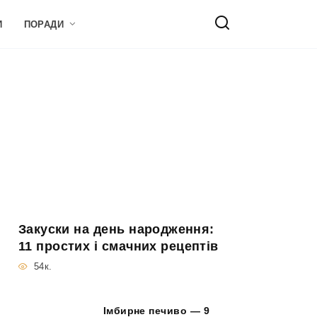
И
ПОРАДИ
Закуски на день народження:
11 простих і смачних рецептів
54к.
Імбирне печиво — 9