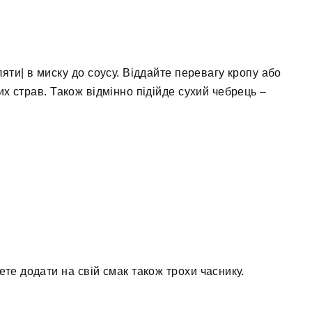
ляти| в миску до соусу. Віддайте перевагу кропу або
их страв. Також відмінно підійде сухий чебрець –
ете додати на свій смак також трохи часнику.