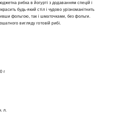
юджетна рибка в йогурті з додаванням спецій і
красить будь-який стіл і чудово урізноманітнить
ривши фольгою, так і шматочками, без фольги.
шатного вигляду готовій рибі.
0 г
. л.