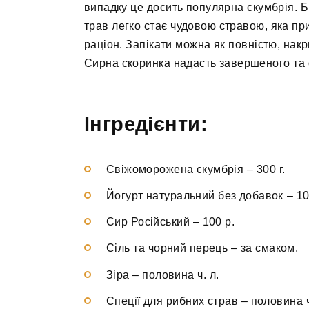
випадку це досить популярна скумбрія. Б
трав легко стає чудовою стравою, яка при
раціон. Запікати можна як повністю, нак
Сирна скоринка надасть завершеного та о
Інгредієнти:
Свіжоморожена скумбрія
–
300 г.
Йогурт натуральний без добавок
–
10
Сир Російський
–
100 р.
Сіль та чорний перець
–
за смаком.
Зіра
–
половина ч. л.
Спеції для рибних страв
–
половина ч