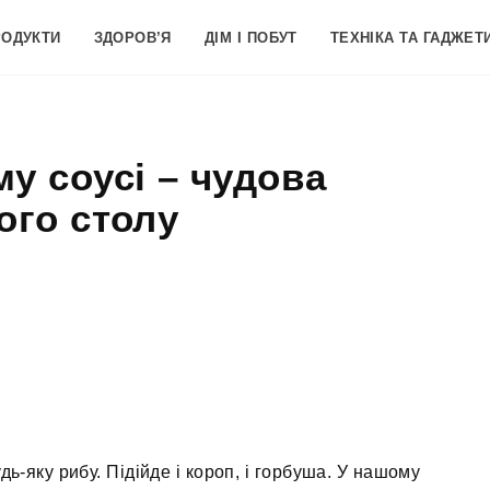
РОДУКТИ
ЗДОРОВ’Я
ДІМ І ПОБУТ
ТЕХНІКА ТА ГАДЖЕТ
у соусі – чудова
ого столу
дь-яку рибу. Підійде і короп, і горбуша. У нашому