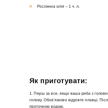
Рослинна олія
–
1 ч. л.
Як приготувати:
1. Перш за все, якщо ваша риба з голово
голову. Обов'язково відріжте плавці. Пі
проточною водою.