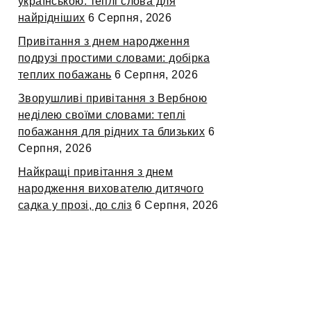
українською: теплі слова для
найрідніших
6 Серпня, 2026
Привітання з днем народження
подрузі простими словами: добірка
теплих побажань
6 Серпня, 2026
Зворушливі привітання з Вербною
неділею своїми словами: теплі
побажання для рідних та близьких
6
Серпня, 2026
Найкращі привітання з днем
народження вихователю дитячого
садка у прозі, до сліз
6 Серпня, 2026