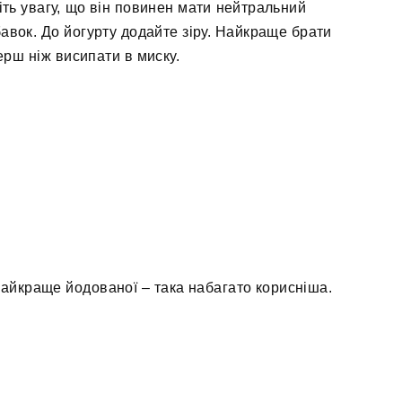
іть увагу, що він повинен мати нейтральний
авок. До йогурту додайте зіру. Найкраще брати
перш ніж висипати в миску.
 найкраще йодованої – така набагато корисніша.