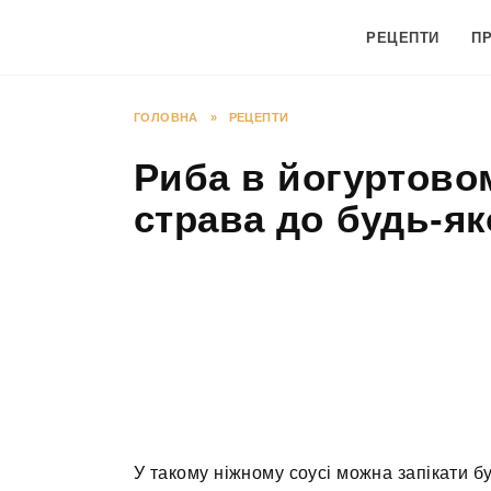
Перейти
до
РЕЦЕПТИ
П
вмісту
ГОЛОВНА
»
РЕЦЕПТИ
Риба в йогуртовом
страва до будь-як
У такому ніжному соусі можна запікати бу