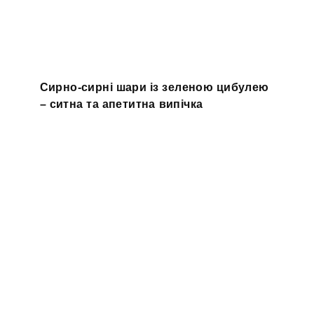
Сирно-сирні шари із зеленою цибулею
– ситна та апетитна випічка