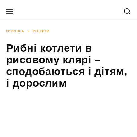
Перейти
до
вмісту
ГОЛОВНА
»
РЕЦЕПТИ
Рибні котлети в
рисовому клярі –
сподобаються і дітям,
і дорослим