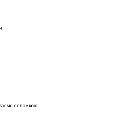
и.
ізаємо соломкою.