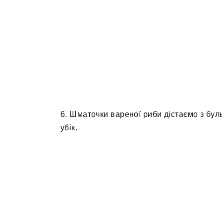
6. Шматочки вареної риби дістаємо з буль
убік.