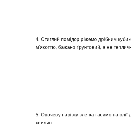
4. Стиглий помідор ріжемо дрібним куби
м'якоттю, бажано ґрунтовий, а не теплич
5. Овочеву нарізку злегка гасимо на олії
хвилин.