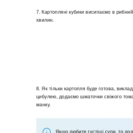
7. Картопляні кубики висипаємо в рибний
хвилин.
8. Як тільки картопля буде готова, викла
цибулею, додаємо шматочки свіжого тома
манку.
Якщо любите густіші супи, то дод