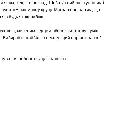
 м'ясом, хек, наприклад. Щоб суп вийшов густішим і
овуватимемо манну крупу. Манка хороша тим, що
ся з будь-якою рибою.
еленню, меленим перцем або взяти готову суміш
і. Вибирайте найбільш підходящий варіант на свій
отування рибного супу із манкою.