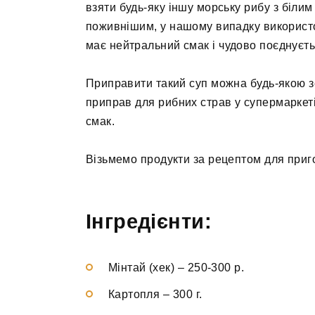
взяти будь-яку іншу морську рибу з білим
поживнішим, у нашому випадку використ
має нейтральний смак і чудово поєднуєть
Приправити такий суп можна будь-якою з
приправ для рибних страв у супермаркет
смак.
Візьмемо продукти за рецептом для приг
Інгредієнти:
Мінтай (хек)
–
250-300 р.
Картопля
–
300 г.