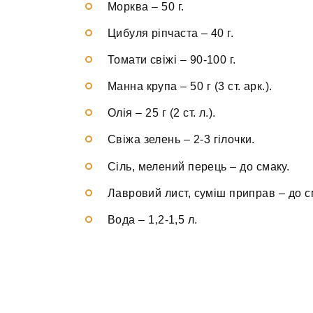
Морква
–
50 г.
Цибуля ріпчаста
–
40 г.
Томати свіжі
–
90-100 г.
Манна крупа
–
50 г (3 ст. арк.).
Олія
–
25 г (2 ст. л.).
Свіжа зелень
–
2-3 гілочки.
Сіль, мелений перець
–
до смаку.
Лавровий лист, суміш приправ
–
до с
Вода
–
1,2-1,5 л.