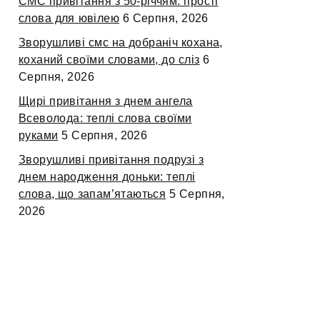
СМС привітання з 50-річчям: прості
слова для ювілею
6 Серпня, 2026
Зворушливі смс на добраніч кохана,
коханий своїми словами, до сліз
6
Серпня, 2026
Щирі привітання з днем ангела
Всеволода: теплі слова своїми
руками
5 Серпня, 2026
Зворушливі привітання подрузі з
днем народження доньки: теплі
слова, що запам’ятаються
5 Серпня,
2026