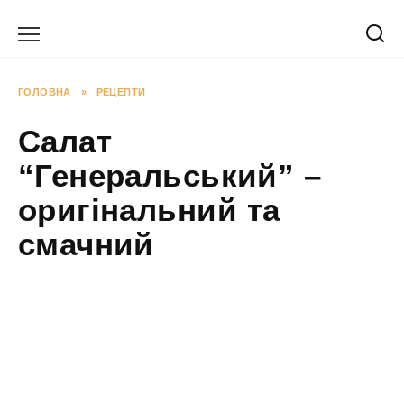
Перейти
до
вмісту
ГОЛОВНА
»
РЕЦЕПТИ
Салат
“Генеральський” –
оригінальний та
смачний