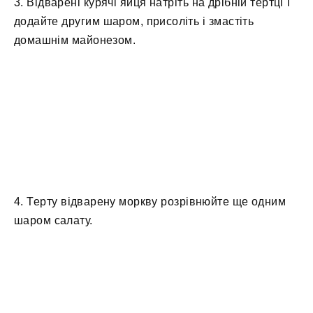
3. Відварені курячі яйця натріть на дрібній тертці і
додайте другим шаром, присоліть і змастіть
домашнім майонезом.
4. Терту відварену моркву розрівнюйте ще одним
шаром салату.