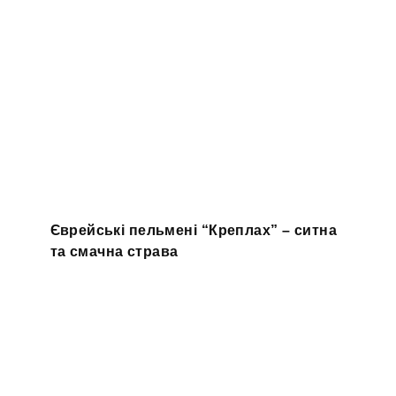
Єврейські пельмені “Креплах” – ситна
та смачна страва