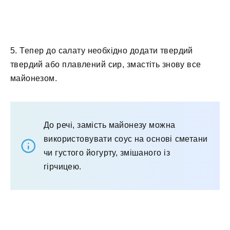
5. Тепер до салату необхідно додати твердий
твердий або плавлений сир, змастіть знову все
майонезом.
До речі, замість майонезу можна
використовувати соус на основі сметани
чи густого йогурту, змішаного із
гірчицею.