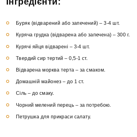
Інгредієнти:
Буряк (відварений або запечений)
–
3-4 шт.
Куряча грудка (відварена або запечена)
–
300 г.
Курячі яйця відварені
–
3-4 шт.
Твердий сир тертий
–
0,5-1 ст.
Відварена морква терта
–
за смаком.
Домашній майонез
–
до 1 ст.
Сіль
–
до смаку.
Чорний мелений перець
–
за потребою.
Петрушка
для прикраси салату.