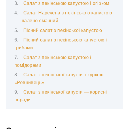
Салат з пекінською капустою і огірком
Салат Наречена з пекінською капустою
— шалено смачний
Пісний салат з пекінської капустою
Пісний салат з пекінською капустою і
грибами
Салат з пекінською капустою і
помідорами
Салат з пекінської капусти з куркою
«Ревнивець»
Салат з пекінської капусти — корисні
поради