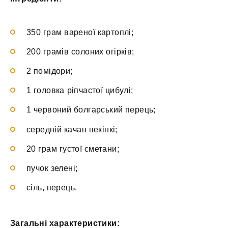
350 грам вареної картоплі;
200 грамів солоних огірків;
2 помідори;
1 головка ріпчастої цибулі;
1 червоний болгарський перець;
середній качан пекінкі;
20 грам густої сметани;
пучок зелені;
сіль, перець.
Загальні характеристики: