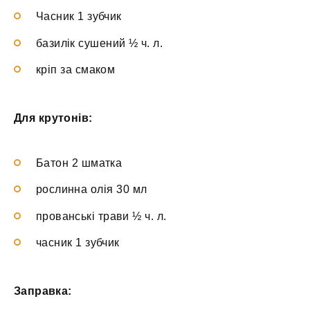
Часник 1 зубчик
базилік сушений ½ ч. л.
кріп за смаком
Для крутонів:
Батон 2 шматка
рослинна олія 30 мл
прованські трави ½ ч. л.
часник 1 зубчик
Заправка: