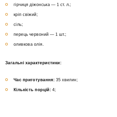
гірчиця діжонська — 1 ст. л.;
кріп свіжий;
сіль;
перець червоний — 1 шт.;
оливкова олія.
Загальні характеристики:
Час приготування:
35 хвилин;
Кількість порцій:
4;