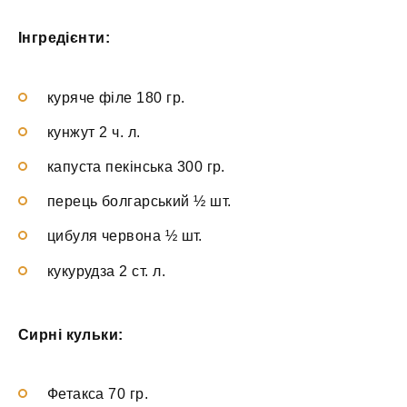
Інгредієнти:
куряче філе 180 гр.
кунжут 2 ч. л.
капуста пекінська 300 гр.
перець болгарський ½ шт.
цибуля червона ½ шт.
кукурудза 2 ст. л.
Сирні кульки:
Фетакса 70 гр.