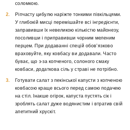
соломкою.
Ріпчасту цибулю наріжте тонкими півкільцями.
У глибокій мисці перемішайте всі інгредієнти,
заправивши їх невеликою кількістю майонезу,
посоливши і приправивши чорним меленим
перцем. При додаванні спецій обов’язково
враховуйте, яку ковбасу ви додавали. Часто
буває, що з-за копченого, солоного смаку
ковбаси, додаткова сіль у страві не потрібно.
Готувати салат з пекінської капусти з копченою
ковбасою краще всього перед самою подачею
на стіл. Інакше огірок, капуста пустять сік і
зроблять салат дуже водянистим і втратив свій
апетитний хрускіт.