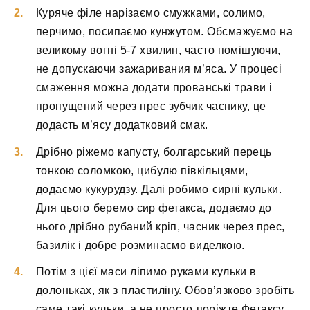
Куряче філе нарізаємо смужками, солимо,
перчимо, посипаємо кунжутом. Обсмажуємо на
великому вогні 5-7 хвилин, часто помішуючи,
не допускаючи зажаривания м’яса. У процесі
смаження можна додати прованські трави і
пропущений через прес зубчик часнику, це
додасть м’ясу додатковий смак.
Дрібно ріжемо капусту, болгарський перець
тонкою соломкою, цибулю півкільцями,
додаємо кукурудзу. Далі робимо сирні кульки.
Для цього беремо сир фетакса, додаємо до
нього дрібно рубаний кріп, часник через прес,
базилік і добре розминаємо виделкою.
Потім з цієї маси ліпимо руками кульки в
долоньках, як з пластиліну. Обов’язково зробіть
саме такі кульки, а не просто поріжте Фетаксу,