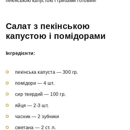
пекінською капустою і грибами готовий!
Салат з пекінською
капустою і помідорами
Інгредієнти:
пекінська капуста — 300 гр.
помідори — 4 шт.
сир твердий — 100 гр.
яйця — 2-3 шт.
часник — 2 зубчики
сметана — 2 ст. л.