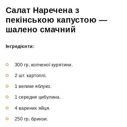
Салат Наречена з
пекінською капустою —
шалено смачний
Інгредієнти:
300 гр. копченої курятини.
2 шт. картоплі.
1 велике яблуко.
1 середня цибулина.
4 варених яйця.
250 гр. бринзи.