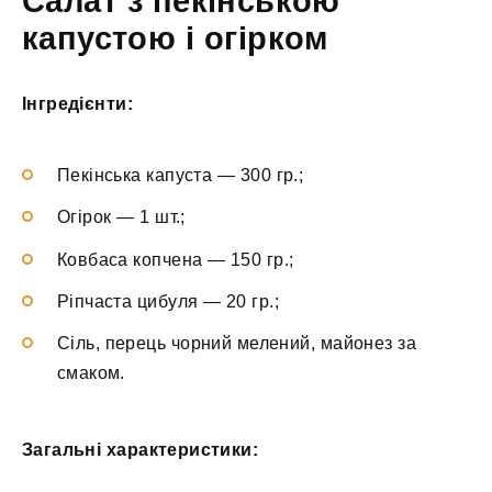
Салат з пекінською
капустою і огірком
Інгредієнти:
Пекінська капуста — 300 гр.;
Огірок — 1 шт.;
Ковбаса копчена — 150 гр.;
Ріпчаста цибуля — 20 гр.;
Сіль, перець чорний мелений, майонез за
смаком.
Загальні характеристики: