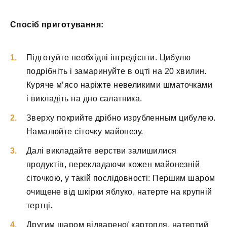
Спосіб приготування:
Підготуйте необхідні інгредієнти. Цибулю
подрібніть і замаринуйте в оцті на 20 хвилин.
Куряче м’ясо наріжте невеликими шматочками
і викладіть на дно салатника.
Зверху покрийте дрібно изрубленным цибулею.
Намалюйте сіточку майонезу.
Далі викладайте верстви залишилися
продуктів, перекладаючи кожен майонезній
сіточкою, у такій послідовності: Першим шаром
очищене від шкірки яблуко, натерте на крупній
тертці.
Другим шаром відвареної картопля, натертий