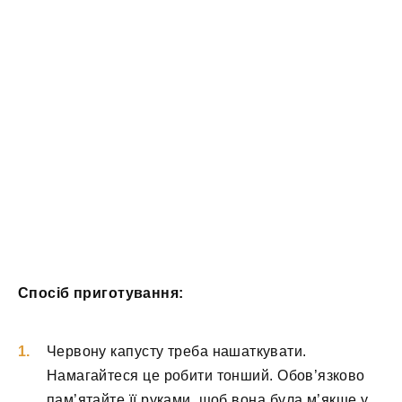
Спосіб приготування:
Червону капусту треба нашаткувати.
Намагайтеся це робити тонший. Обов’язково
пам’ятайте її руками, щоб вона була м’якше у