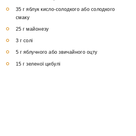
35 г яблук кисло-солодкого або солодкого
смаку
25 г майонезу
3 г солі
5 г яблучного або звичайного оцту
15 г зеленої цибулі