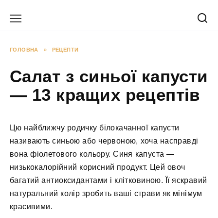
Перейти
до
вмісту
ГОЛОВНА
»
РЕЦЕПТИ
Салат з синьої капусти
— 13 кращих рецептів
Цю найближчу родичку білокачанної капусти
називають синьою або червоною, хоча насправді
вона фіолетового кольору. Синя капуста —
низькокалорійний корисний продукт. Цей овоч
багатий антиоксидантами і клітковиною. Її яскравий
натуральний колір зробить ваші страви як мінімум
красивими.