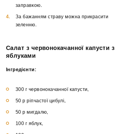
заправкою.
За бажанням страву можна прикрасити
зеленню.
Салат з червонокачанної капусти з
яблуками
Інгредієнти:
300 г червонокачанної капусти,
50 р ріпчастої цибулі,
50 р мигдалю,
100 г яблук,