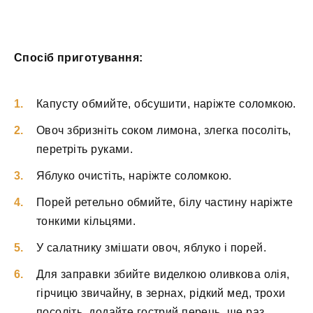
Спосіб приготування:
Капусту обмийте, обсушити, наріжте соломкою.
Овоч збризніть соком лимона, злегка посоліть,
перетріть руками.
Яблуко очистіть, наріжте соломкою.
Порей ретельно обмийте, білу частину наріжте
тонкими кільцями.
У салатнику змішати овоч, яблуко і порей.
Для заправки збийте виделкою оливкова олія,
гірчицю звичайну, в зернах, рідкий мед, трохи
посоліть, додайте гострий перець, ще раз