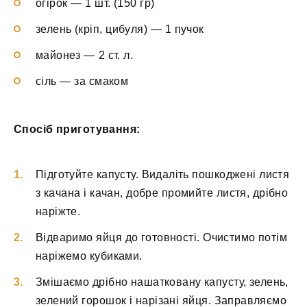
огірок — 1 шт. (150 гр)
зелень (кріп, цибуля) — 1 пучок
майонез — 2 ст. л.
сіль — за смаком
Спосіб приготування:
Підготуйте капусту. Видаліть пошкоджені листя
з качана і качан, добре промийте листя, дрібно
наріжте.
Відваримо яйця до готовності. Очистимо потім
наріжемо кубиками.
Змішаємо дрібно нашатковану капусту, зелень,
зелений горошок і нарізані яйця. Заправляємо