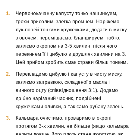
Червонокачанну капусту тонко нашинкуем,
трохи присолим, злегка промнем. Наріжемо
лук-порей тонкими кружечками, додати в миску
з овочем, перемішаємо, бланшируем, тобто,
заллємо окропом на 3-5 хвилин, після чого
перекинем її і цибулю в друшляк хвилини на 3.
Цей прийом зробить смак страви більш тонким.
Перекладемо цибулю і капусту в чисту миску,
заллємо заправкою, складеної з масла і
винного оцту (співвідношення 3:1). Додамо
дрібно нарізаний часник, подрібнені
кружечками оливки, а так само рубану зелень.
Кальмара очистимо, проваримо в окропі
протягом 3-х хвилин, не більше (якщо кальмара
варити довше, його плоть стане жорсткою, як