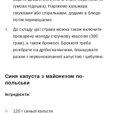
гумова підошва). Наріжемо кальмара
смужками або спіральками, додамо в блюдо
потім перемішаємо.
До складу цієї страви можна також включити
проварену молоду стручкову квасолю (300
грам), а також брокколі. Брокколі треба
розібрати на дрібні качанчики, бланшувати
разом з червонокачанної капустою і цибулею.
Синя капуста з майонезом по-
польськи
Інгредієнти:
120 г синьої капусти