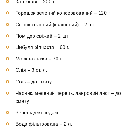
Картопля
–
200 г.
Горошок зелений консервований
–
120 г.
Огірок солоний (квашений)
–
2 шт.
Помідор свіжий
–
2 шт.
Цибуля ріпчаста
–
60 г.
Морква свіжа
–
70 г.
Олія
–
3 ст. л.
Сіль
–
до смаку.
Часник, мелений перець, лавровий лист
–
до
смаку.
Зелень
для подачі.
Вода фільтрована
–
2 л.