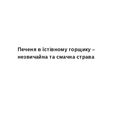
Печеня в їстівному горщику –
незвичайна та смачна страва