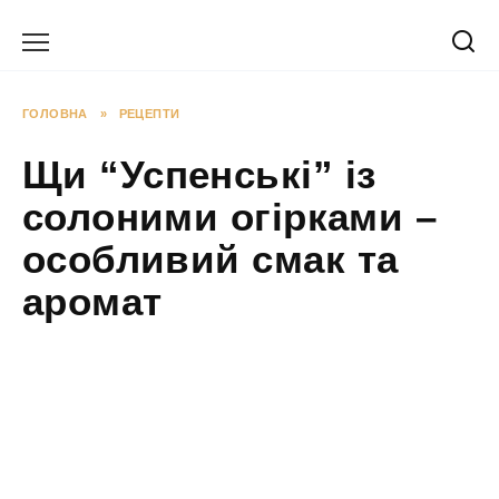
Перейти
до
вмісту
ГОЛОВНА
»
РЕЦЕПТИ
Щи “Успенські” із
солоними огірками –
особливий смак та
аромат