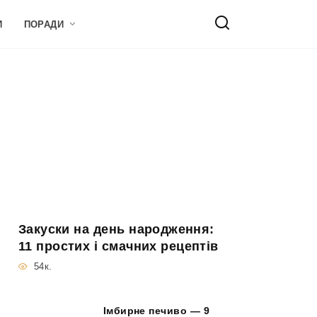
И
ПОРАДИ
Закуски на день народження:
11 простих і смачних рецептів
54к.
Імбирне печиво — 9