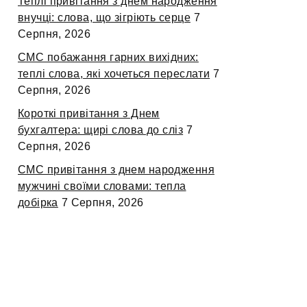
Теплі привітання з днем народження
внучці: слова, що зігріють серце
7
Серпня, 2026
СМС побажання гарних вихідних:
теплі слова, які хочеться переслати
7
Серпня, 2026
Короткі привітання з Днем
бухгалтера: щирі слова до сліз
7
Серпня, 2026
СМС привітання з днем народження
мужчині своїми словами: тепла
добірка
7 Серпня, 2026