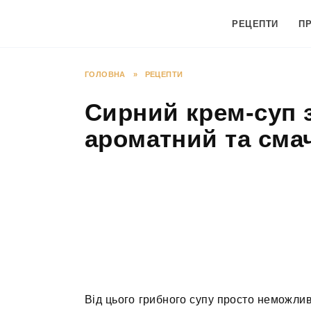
Перейти
до
РЕЦЕПТИ
П
вмісту
ГОЛОВНА
»
РЕЦЕПТИ
Сирний крем-суп з
ароматний та сма
Від цього грибного супу просто неможлив