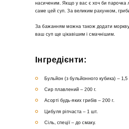
насиченим. Якщо у вас є хоч би парочка 
саме цей суп. За великим рахунком, гриби
За бажанням можна також додати моркву 
ваш суп ще цікавішим і смачнішим.
Інгредієнти:
Бульйон (з бульйонного кубика)
–
1,5
Сир плавлений
–
200 г.
Асорті будь-яких грибів
–
200 г.
Цибуля ріпчаста
–
1 шт.
Сіль, спеції
–
до смаку.