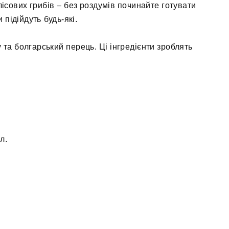
лісових грибів – без роздумів починайте готувати
 підійдуть будь-які.
та болгарський перець. Ці інгредієнти зроблять
 л.