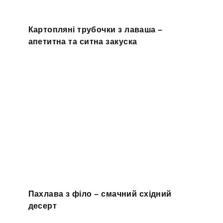
Картопляні трубочки з лаваша –
апетитна та ситна закуска
Пахлава з філо – смачний східний
десерт