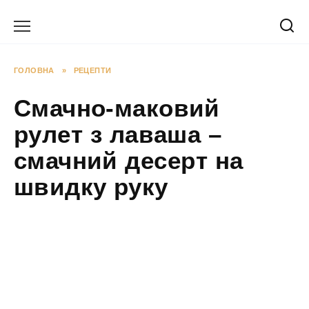
Перейти
до
вмісту
ГОЛОВНА
»
РЕЦЕПТИ
Смачно-маковий
рулет з лаваша –
смачний десерт на
швидку руку