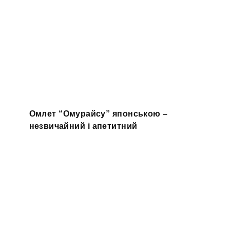
Омлет “Омурайсу” японською –
незвичайний і апетитний