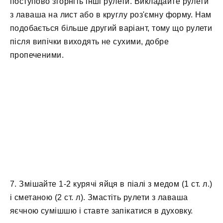
поступово згорніть інші рулети. Викладайте рулети
з лаваша на лист або в круглу роз'ємну форму. Нам
подобається більше другий варіант, тому що рулети
після випічки виходять не сухими, добре
пропеченими.
7. Змішайте 1-2 курячі яйця в піалі з медом (1 ст. л.)
і сметаною (2 ст. л). Змастіть рулети з лаваша
яєчною сумішшю і ставте запікатися в духовку.