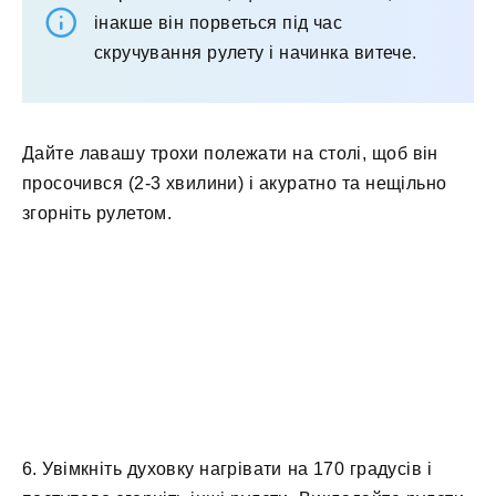
інакше він порветься під час
скручування рулету і начинка витече.
Дайте лавашу трохи полежати на столі, щоб він
просочився (2-3 хвилини) і акуратно та нещільно
згорніть рулетом.
6. Увімкніть духовку нагрівати на 170 градусів і