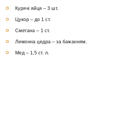
Курячі яйця
–
3 шт.
Цукор
–
до 1 ст.
Сметана
–
1 ст.
Лимонна цедра
–
за бажанням.
Мед
–
1,5 ст. л.