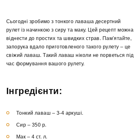
Сьогодні зробимо з тонкого лаваша десертний
рулет із начинкою з сиру та маку. Цей рецепт можна
віднести до простих та швидких страв. Пам'ятайте,
запорука вдало приготовленого такого рулету – це
свіжий лаваш. Такий лаваш ніколи не порветься під
час формування вашого рулету.
Інгредієнти:
Тонкий лаваш
–
3-4 аркуші.
Сир
–
350 р.
Мак
–
4 ст. л.