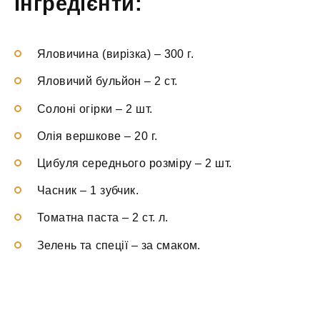
Інгредієнти:
Яловичина (вирізка)
–
300 г.
Яловичий бульйон
–
2 ст.
Солоні огірки
–
2 шт.
Олія вершкове
–
20 г.
Цибуля середнього розміру
–
2 шт.
Часник
–
1 зубчик.
Томатна паста
–
2 ст. л.
Зелень та спеції
–
за смаком.