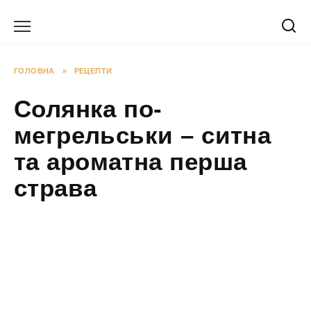
Перейти
до
вмісту
ГОЛОВНА
»
РЕЦЕПТИ
Солянка по-
мегрельськи – ситна
та ароматна перша
страва