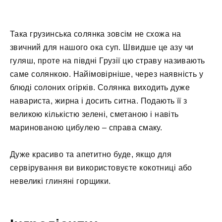
Така грузинська солянка зовсім не схожа на
звичний для нашого ока суп. Швидше це азу чи
гуляш, проте на півдні Грузії цю страву називають
саме солянкою. Найімовірніше, через наявність у
блюді солоних огірків. Солянка виходить дуже
навариста, жирна і досить ситна. Подають її з
великою кількістю зелені, сметаною і навіть
маринованою цибулею – справа смаку.
Дуже красиво та апетитно буде, якщо для
сервірування ви використовуєте кокотниці або
невеликі глиняні горщики.