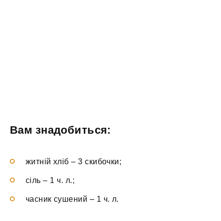
Вам знадобиться:
житній хліб – 3 скибочки;
сіль – 1 ч. л.;
часник сушений – 1 ч. л.