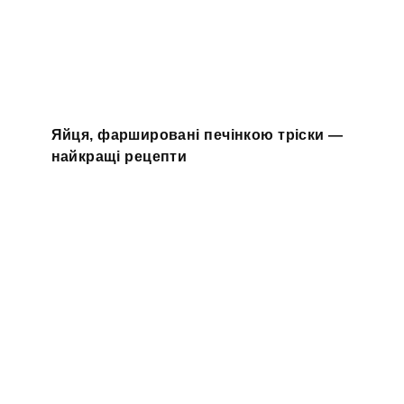
Яйця, фаршировані печінкою тріски —
найкращі рецепти