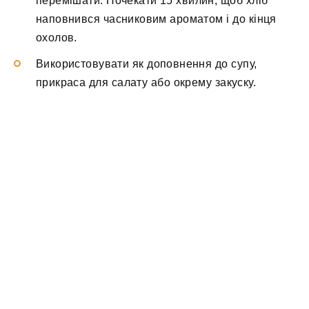
перемішати. Почекати 15 хвилин, щоб хліб
наповнився часниковим ароматом і до кінця
охолов.
Використовувати як доповнення до супу,
прикраса для салату або окрему закуску.