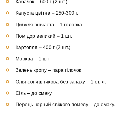
Кабачок
–
600 г (2 шт.)
Капуста цвітна
–
250-300 г.
Цибуля ріпчаста
–
1 головка.
Помідор великий
–
1 шт.
Картопля
–
400 г (2 шт.)
Морква
–
1 шт.
Зелень кропу
–
пара гілочок.
Олія соняшникова без запаху
–
1 ст. л.
Сіль
–
до смаку.
Перець чорний свіжого помелу
–
до смаку.