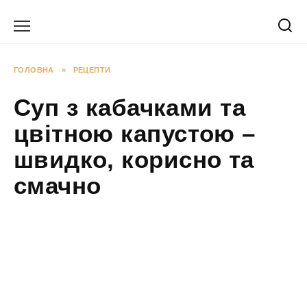
Перейти
до
вмісту
ГОЛОВНА
»
РЕЦЕПТИ
Суп з кабачками та
цвітною капустою –
швидко, корисно та
смачно