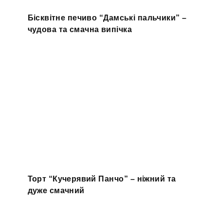
Бісквітне печиво “Дамські пальчики” –
чудова та смачна випічка
Торт “Кучерявий Панчо” – ніжний та
дуже смачний