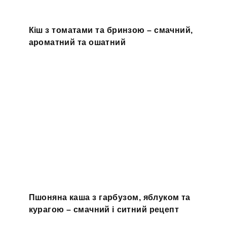
Кіш з томатами та бринзою – смачний,
ароматний та ошатний
Пшоняна каша з гарбузом, яблуком та
курагою – смачний і ситний рецепт