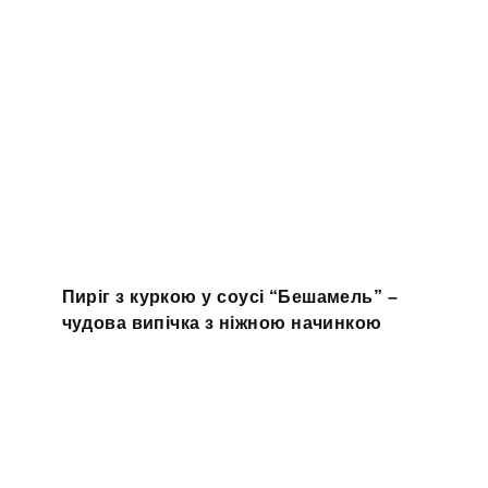
Пиріг з куркою у соусі “Бешамель” –
чудова випічка з ніжною начинкою