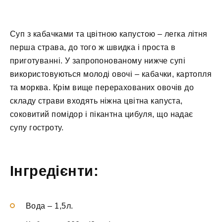
Суп з кабачками та цвітною капустою – легка літня
перша страва, до того ж швидка і проста в
приготуванні. У запропонованому нижче супі
використовуються молоді овочі – кабачки, картопля
та морква. Крім вище перерахованих овочів до
складу страви входять ніжна цвітна капуста,
соковитий помідор і пікантна цибуля, що надає
супу гостроту.
Інгредієнти:
Вода
–
1,5л.