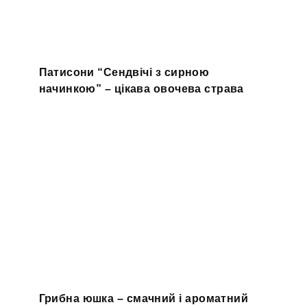
Патисони “Сендвічі з сирною
начинкою” – цікава овочева страва
Грибна юшка – смачний і ароматний