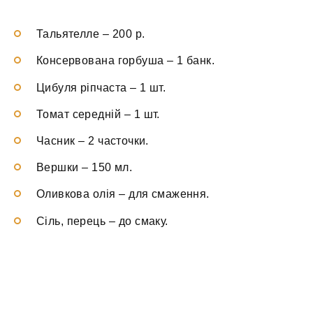
Тальятелле
–
200 р.
Консервована горбуша
–
1 банк.
Цибуля ріпчаста
–
1 шт.
Томат середній
–
1 шт.
Часник
–
2 часточки.
Вершки
–
150 мл.
Оливкова олія
–
для смаження.
Сіль, перець
–
до смаку.