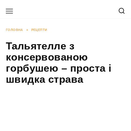
Перейти
до
вмісту
ГОЛОВНА
»
РЕЦЕПТИ
Тальятелле з
консервованою
горбушею – проста і
швидка страва