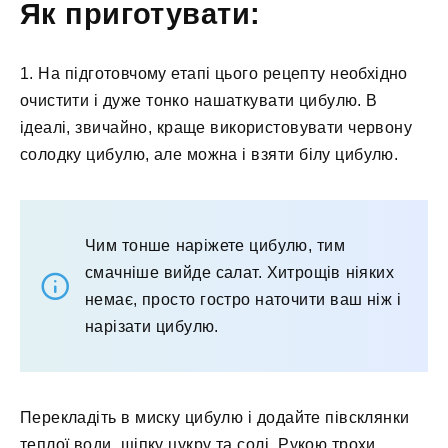
Як приготувати:
1. На підготовчому етапі цього рецепту необхідно
очистити і дуже тонко нашаткувати цибулю. В
ідеалі, звичайно, краще використовувати червону
солодку цибулю, але можна і взяти білу цибулю.
Чим тонше наріжете цибулю, тим
смачніше вийде салат. Хитрощів ніяких
немає, просто гостро наточити ваш ніж і
нарізати цибулю.
Перекладіть в миску цибулю і додайте півсклянки
теплої води, щіпку цукру та солі. Рукою трохи