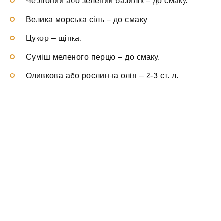
Червоний або зелений базилік
–
до смаку.
Велика морська сіль
–
до смаку.
Цукор
–
щіпка.
Суміш меленого перцю
–
до смаку.
Оливкова або рослинна олія
–
2-3 ст. л.