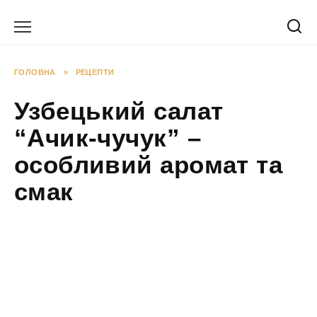
Перейти
до
вмісту
ГОЛОВНА
»
РЕЦЕПТИ
Узбецький салат
“Ачик-чучук” –
особливий аромат та
смак