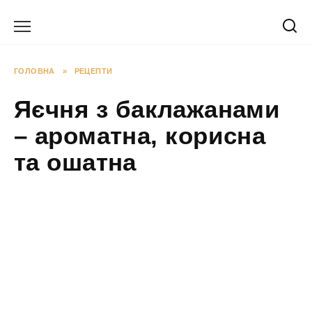
Перейти
до
вмісту
ГОЛОВНА
»
РЕЦЕПТИ
Яєчня з баклажанами
– ароматна, корисна
та ошатна