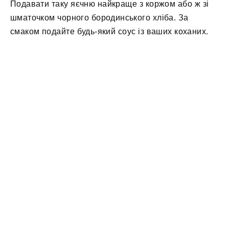
Подавати таку яєчню найкраще з коржом або ж зі
шматочком чорного бородинського хліба. За
смаком подайте будь-який соус із ваших коханих.