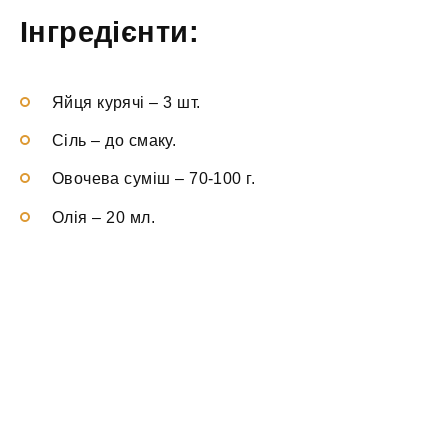
Інгредієнти:
Яйця курячі
–
3 шт.
Сіль
–
до смаку.
Овочева суміш
–
70-100 г.
Олія
–
20 мл.