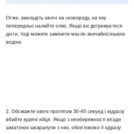
Отже, викладіть овочі на сковороду, на яку
попередньо налийте олію. Якщо ви дотримуєтеся
дієти, тоді можете замінити масло звичайнісінькою
водою.
2. Обсмажте овочі протягом 30-40 секунд і відразу
вбийте курячі яйця. Якщо з необережності впаде
шматочок шкаралупи з них, обов'язково її одразу