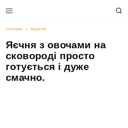
Перейти
до
вмісту
ГОЛОВНА
»
РЕЦЕПТИ
Яєчня з овочами на
сковороді просто
готується і дуже
смачно.