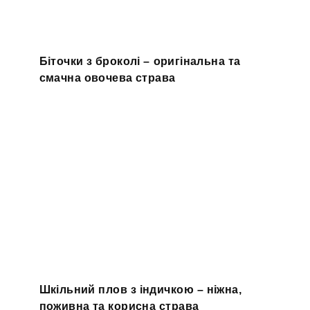
Біточки з броколі – оригінальна та
смачна овочева страва
Шкільний плов з індичкою – ніжна,
поживна та корисна страва