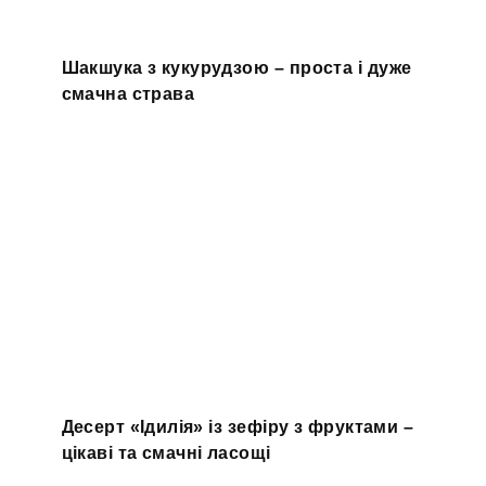
Шакшука з кукурудзою – проста і дуже
смачна страва
Десерт «Ідилія» із зефіру з фруктами –
цікаві та смачні ласощі