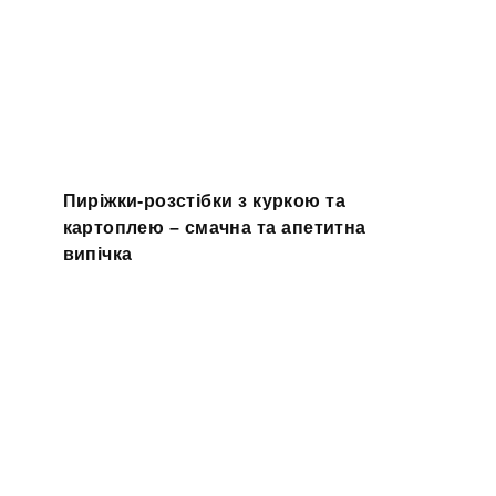
Пиріжки-розстібки з куркою та
картоплею – смачна та апетитна
випічка