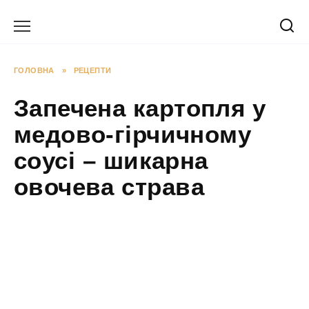
Перейти
до
вмісту
ГОЛОВНА
»
РЕЦЕПТИ
Запечена картопля у
медово-гірчичному
соусі – шикарна
овочева страва