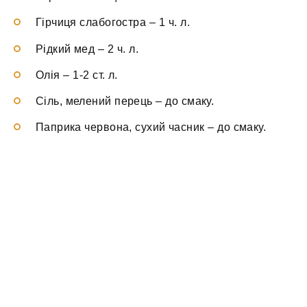
Гірчиця слабогостра
–
1 ч. л.
Рідкий мед
–
2 ч. л.
Олія
–
1-2 ст. л.
Сіль, мелений перець
–
до смаку.
Паприка червона, сухий часник
–
до смаку.