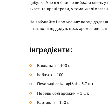
цибулю. Але які б ви не вибрали овочі, у
якості та пряні трави, у тому числі ореган
Не забувайте і про часник: перед додава
– так вони віддадуть весь аромат овочам
Інгредієнти:
Баклажан
–
100 г.
Кабачок
–
100 г.
Печериці свіжі дрібні
–
5-7 шт.
Перець болгарський
–
1 шт.
Картопля
–
150 г.