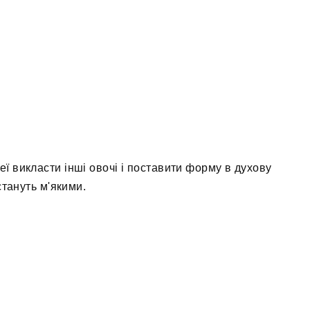
еї викласти інші овочі і поставити форму в духову
стануть м'якими.