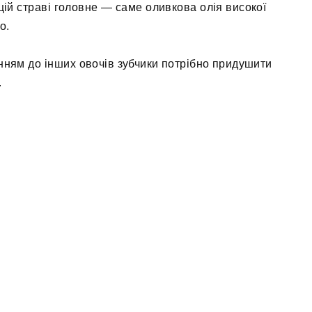
 цій страві головне — саме оливкова олія високої
о.
нням до інших овочів зубчики потрібно придушити
.