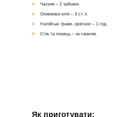
Часник
–
2 зубчики.
Оливкова олія
–
3 ст. л.
Італійські трави, орегано
–
1 год.
Сіль та перець
–
за смаком.
Як приготувати: