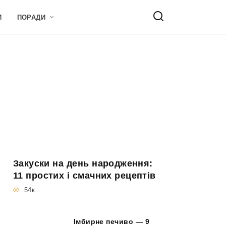
И
ПОРАДИ
Закуски на день народження:
11 простих і смачних рецептів
54к.
Імбирне печиво — 9