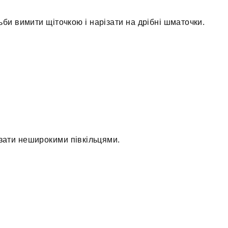
льби вимити щіточкою і нарізати на дрібні шматочки.
ізати неширокими півкільцями.