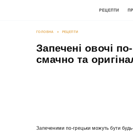
Перейти
до
РЕЦЕПТИ
П
вмісту
ГОЛОВНА
»
РЕЦЕПТИ
Запечені овочі по
смачно та оригін
Запеченими по-грецьки можуть бути будь-я