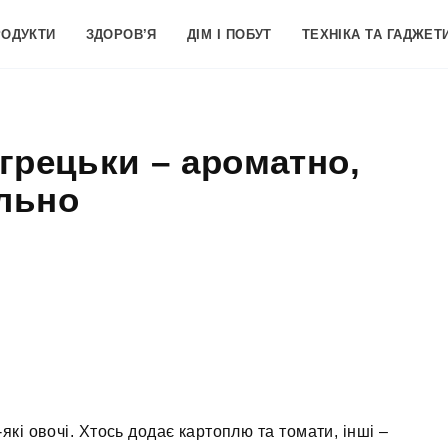
РОДУКТИ
ЗДОРОВ’Я
ДІМ І ПОБУТ
ТЕХНІКА ТА ГАДЖЕТ
-грецьки – ароматно,
ально
кі овочі. Хтось додає картоплю та томати, інші –