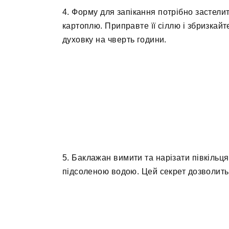
4. Форму для запікання потрібно застели
картоплю. Приправте її сіллю і збризкай
духовку на чверть години.
5. Баклажан вимити та нарізати півкільц
підсоленою водою. Цей секрет дозволить 