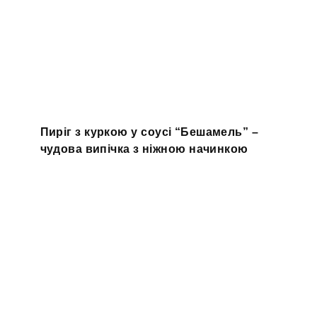
Пиріг з куркою у соусі “Бешамель” –
чудова випічка з ніжною начинкою