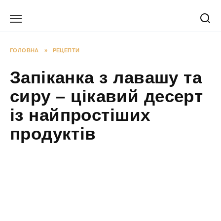
Перейти
до
вмісту
ГОЛОВНА
»
РЕЦЕПТИ
Запіканка з лавашу та
сиру – цікавий десерт
із найпростіших
продуктів