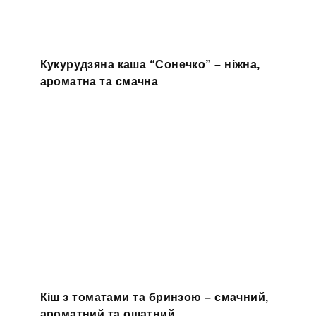
Кукурудзяна каша “Сонечко” – ніжна,
ароматна та смачна
Кіш з томатами та бринзою – смачний,
ароматний та ошатний