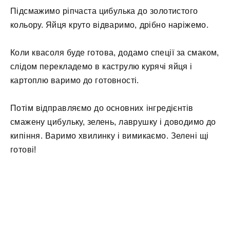
Підсмажимо ріпчаста цибулька до золотистого
кольору. Яйця круто відваримо, дрібно наріжемо.
Коли квасоля буде готова, додамо спеції за смаком,
слідом перекладемо в каструлю курячі яйця і
картоплю варимо до готовності.
Потім відправляємо до основних інгредієнтів
смажену цибульку, зелень, лаврушку і доводимо до
кипіння. Варимо хвилинку і вимикаємо. Зелені щі
готові!