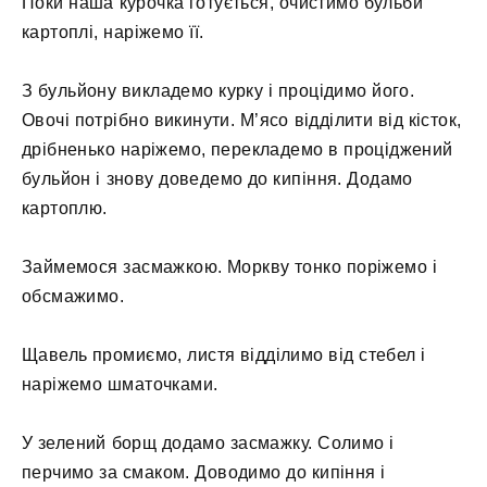
Поки наша курочка готується, очистимо бульби
картоплі, наріжемо її.
З бульйону викладемо курку і процідимо його.
Овочі потрібно викинути. М’ясо відділити від кісток,
дрібненько наріжемо, перекладемо в проціджений
бульйон і знову доведемо до кипіння. Додамо
картоплю.
Займемося засмажкою. Моркву тонко поріжемо і
обсмажимо.
Щавель промиємо, листя відділимо від стебел і
наріжемо шматочками.
У зелений борщ додамо засмажку. Солимо і
перчимо за смаком. Доводимо до кипіння і