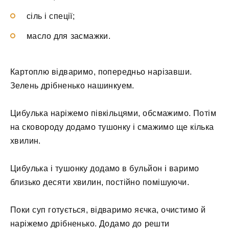
сіль і спеції;
масло для засмажки.
Картоплю відваримо, попередньо нарізавши.
Зелень дрібненько нашинкуем.
Цибулька наріжемо півкільцями, обсмажимо. Потім
на сковороду додамо тушонку і смажимо ще кілька
хвилин.
Цибулька і тушонку додамо в бульйон і варимо
близько десяти хвилин, постійно помішуючи.
Поки суп готується, відваримо яєчка, очистимо й
наріжемо дрібненько. Додамо до решти