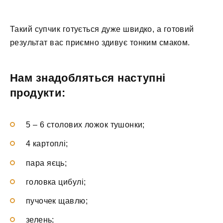
Такий супчик готується дуже швидко, а готовий
результат вас приємно здивує тонким смаком.
Нам знадобляться наступні
продукти:
5 – 6 столових ложок тушонки;
4 картоплі;
пара яєць;
головка цибулі;
пучочек щавлю;
зелень;