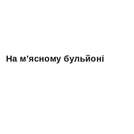
На м’ясному бульйоні