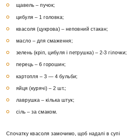
щавель – пучок;
цибуля – 1 головка;
квасоля (цукрова) – неповний стакан;
масло – для смаження;
зелень (кріп, цибуля і петрушка) – 2-3 гілочки;
перець – 6 горошин;
картопля – 3 — 4 бульби;
яйця (курячі) – 2 шт.;
лаврушка – кілька штук;
сіль – за смаком.
Спочатку квасоля замочимо, щоб надалі в супі