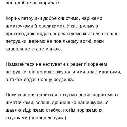
вона добре розварилася.
Корінь петрушки добре очистимо, наріжемо
шматочками (невеликими). У каструльку з
прохолодною водою перекладемо квасоля і корінь
петрушки, варимо на повільному вогні, поки
квасоля не стане м’якою.
Намагайтеся не нехтувати в рецепті коренем
петрушки, він володіє лікувальними властивостями,
а також додає борщу родзинку.
Поки квасоля вариться, готуємо овочі: наріжемо їх
шматочками, зелень дрібненько нашинкуем. У
щавлю відріжемо стебло, потім поріжемо їх
смужками (впоперек пучка).