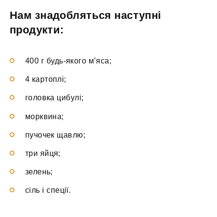
Нам знадобляться наступні
продукти:
400 г будь-якого м’яса;
4 картоплі;
головка цибулі;
морквина;
пучочек щавлю;
три яйця;
зелень;
сіль і спеції.