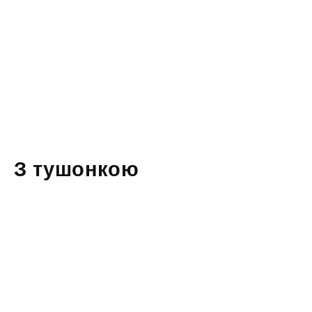
З тушонкою