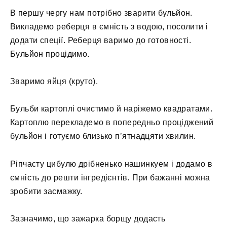
В першу чергу нам потрібно зварити бульйон.
Викладемо реберця в ємність з водою, посолити і
додати спеції. Реберця варимо до готовності.
Бульйон процідимо.
Зваримо яйця (круто).
Бульби картоплі очистимо й наріжемо квадратами.
Картоплю перекладемо в попередньо проціджений
бульйон і готуємо близько п’ятнадцяти хвилин.
Ріпчасту цибулю дрібненько нашинкуем і додамо в
ємність до решти інгредієнтів. При бажанні можна
зробити засмажку.
Зазначимо, що зажарка борщу додасть