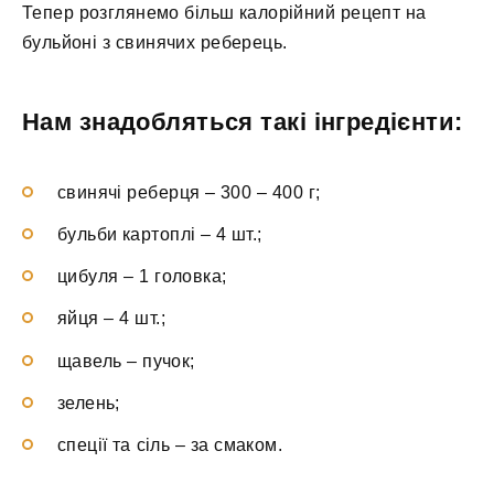
Тепер розглянемо більш калорійний рецепт на
бульйоні з свинячих реберець.
Нам знадобляться такі інгредієнти:
свинячі реберця – 300 – 400 г;
бульби картоплі – 4 шт.;
цибуля – 1 головка;
яйця – 4 шт.;
щавель – пучок;
зелень;
спеції та сіль – за смаком.