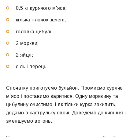
0,5 кг курячого м’яса;
кілька гілочок зелені;
головка цибулі;
2 моркви;
2 яйця;
сіль і перець.
Спочатку приготуємо бульйон. Промиємо куряче
м’ясо і поставимо варитися. Одну морквину та
цибулину очистимо, і як тільки курка закипить,
додамо в каструльку овочі. Доведемо до кипіння і
зменшуємо вогонь.