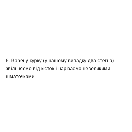
8. Варену курку (у нашому випадку два стегна)
звільняємо від кісток і нарізаємо невеликими
шматочками.