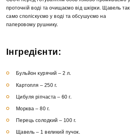
проточній воді та очищаємо від шкірки. Щавель так
само споліскуємо у воді та обсушуємо на
паперовому рушнику.
Інгредієнти:
Бульйон курячий
–
2 л.
Картопля
–
250 г.
Цибуля ріпчаста
–
60 г.
Морква
–
80 г.
Перець солодкий
–
100 г.
Щавель
–
1 великий пучок.