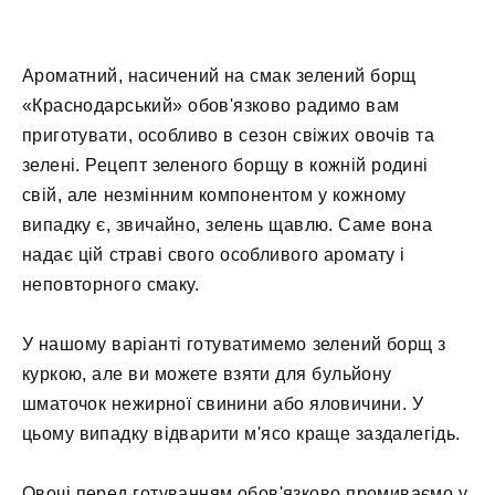
Ароматний, насичений на смак зелений борщ
«Краснодарський» обов'язково радимо вам
приготувати, особливо в сезон свіжих овочів та
зелені. Рецепт зеленого борщу в кожній родині
свій, але незмінним компонентом у кожному
випадку є, звичайно, зелень щавлю. Саме вона
надає цій страві свого особливого аромату і
неповторного смаку.
У нашому варіанті готуватимемо зелений борщ з
куркою, але ви можете взяти для бульйону
шматочок нежирної свинини або яловичини. У
цьому випадку відварити м'ясо краще заздалегідь.
Овочі перед готуванням обов'язково промиваємо у