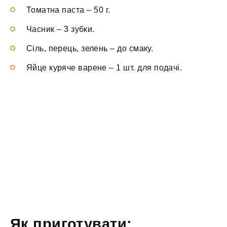
Томатна паста
–
50 г.
Часник
–
3 зубки.
Сіль, перець, зелень
–
до смаку.
Яйце куряче варене
–
1 шт. для подачі.
Як приготувати: