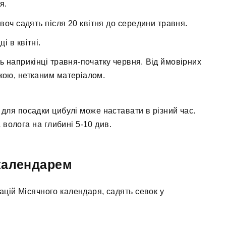
я.
овоч садять після 20 квітня до середини травня.
і в квітні.
ь наприкінці травня-початку червня. Від ймовірних
кою, нетканим матеріалом.
 для посадки цибулі може наставати в різний час.
 волога на глибині 5-10 див.
 календарем
ацій Місячного календаря, садять севок у