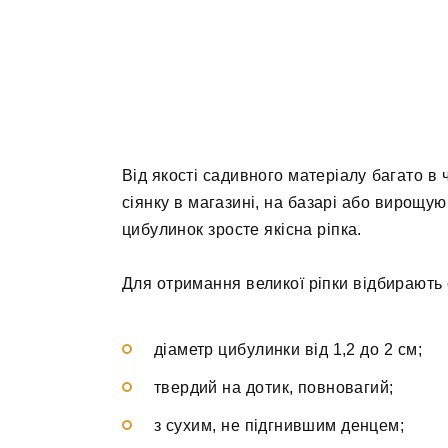
Від якості садивного матеріалу багато в
сіянку в магазині, на базарі або вирощуюч
цибулинок зросте якісна ріпка.
Для отримання великої ріпки відбирають 
діаметр цибулинки від 1,2 до 2 см;
твердий на дотик, повновагий;
з сухим, не підгнившим денцем;