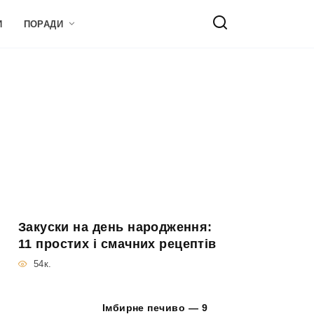
И
ПОРАДИ
Закуски на день народження:
11 простих і смачних рецептів
54к.
Імбирне печиво — 9