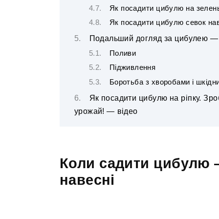
Як посадити цибулю на зелен
Як посадити цибулю севок наве
Подальший догляд за цибулею —
Поливи
Підживлення
Боротьба з хворобами і шкідн
Як посадити цибулю на ріпку. Зро
урожай! — відео
Коли садити цибулю —
навесні