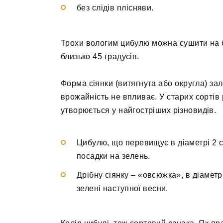
без слідів плісняви.
Трохи вологим цибулю можна сушити на ба
близько 45 градусів.
Форма сіянки (витягнута або округла) зал
врожайність не впливає. У старих сортів 
утворюється у найгостріших різновидів.
Цибулю, що перевищує в діаметрі 2 с
посадки на зелень.
Дрібну сіянку – «овсюжка», в діаметр
зелені наступної весни.