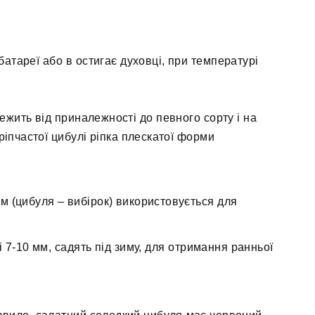
тареї або в остигає духовці, при температурі
ежить від приналежності до певного сорту і на
ріпчастої цибулі ріпка плескатої форми
м (цибуля – вибірок) використовується для
і 7-10 мм, садять під зиму, для отримання ранньої