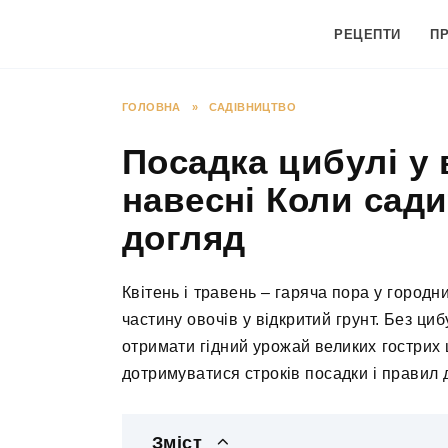
Перейти
до
РЕЦЕПТИ
П
вмісту
ГОЛОВНА
»
САДІВНИЦТВО
Посадка цибулі у 
навесні Коли сади
догляд
Квітень і травень – гаряча пора у городн
частину овочів у відкритий грунт. Без ци
отримати гідний урожай великих гострих 
дотримуватися строків посадки і правил 
Зміст