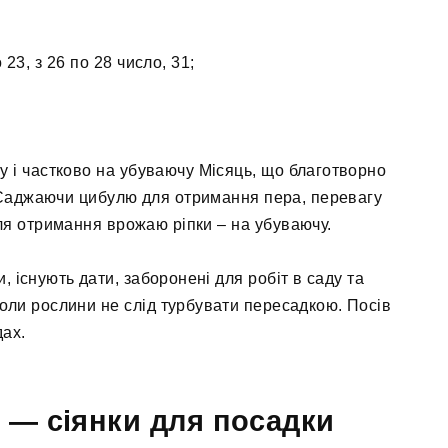
о 23, з 26 по 28 число, 31;
у і частково на убуваючу Місяць, що благотворно
. Саджаючи цибулю для отримання пера, перевагу
ля отримання врожаю ріпки – на убуваючу.
 існують дати, заборонені для робіт в саду та
коли рослини не слід турбувати пересадкою. Посів
дах.
і — сіянки для посадки