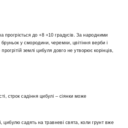
на прогріється до +8 +10 градусів. За народними
бруньок у смородини, черемхи, цвітіння верби і
 прогрітій землі цибуля довго не утворює корінців,
сті, строк садіння цибулі – сіянки може
ті, цибулю садять на травневі свята, коли грунт вже