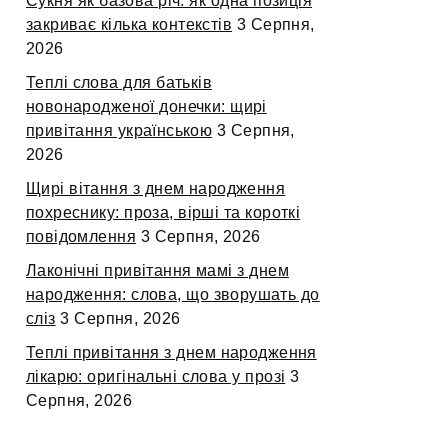
Сукня як базова річ: як одна позиція
закриває кілька контекстів
3 Серпня,
2026
Теплі слова для батьків
новонародженої донечки: щирі
привітання українською
3 Серпня,
2026
Щирі вітання з днем народження
похреснику: проза, вірші та короткі
повідомлення
3 Серпня, 2026
Лаконічні привітання мамі з днем
народження: слова, що зворушать до
сліз
3 Серпня, 2026
Теплі привітання з днем народження
лікарю: оригінальні слова у прозі
3
Серпня, 2026