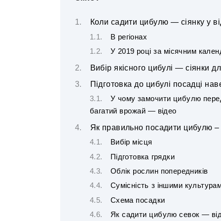
Коли садити цибулю — сіянку у ві
В регіонах
У 2019 році за місячним кале
Вибір якісного цибулі — сіянки д
Підготовка до цибулі посадці нав
У чому замочити цибулю перед
багатий врожай — відео
Як правильно посадити цибулю – с
Вибір місця
Підготовка грядки
Облік рослин попередників
Сумісність з іншими культура
Схема посадки
Як садити цибулю севок — ві