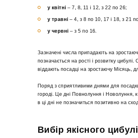
у квітні
– 7, 8, 11 і 12, з 22 по 26;
у травні
– 4, з 8 по 10, 17 і 18, з 21 п
у червні
– з 5 по 16.
Зазначені числа припадають на зростаюч
позначається на рості і розвитку цибулі
віддають посадці на зростаючу Місяць, д
Поряд з сприятливими днями для посадки,
городі. Це дні Повнолуння і Новолуння, 
в ці дні не позначиться позитивно на схо
Вибір якісного цибул