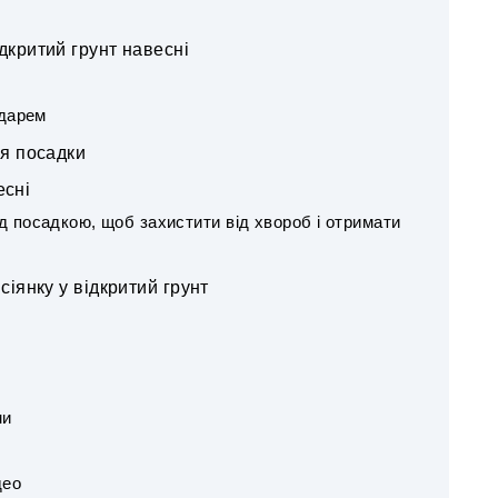
дкритий грунт навесні
ндарем
ля посадки
есні
 посадкою, щоб захистити від хвороб і отримати
іянку у відкритий грунт
ми
део