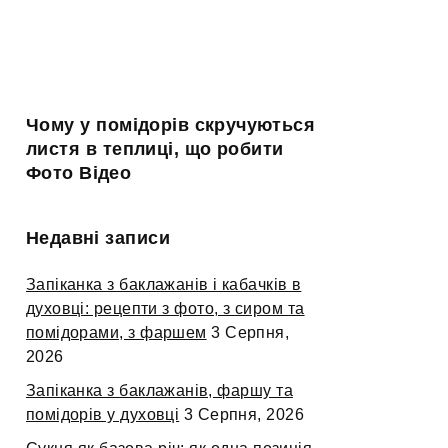
Чому у помідорів скручуються
листя в теплиці, що робити
Фото Відео
Недавні записи
Запіканка з баклажанів і кабачків в
духовці: рецепти з фото, з сиром та
помідорами, з фаршем
3 Серпня,
2026
Запіканка з баклажанів, фаршу та
помідорів у духовці
3 Серпня, 2026