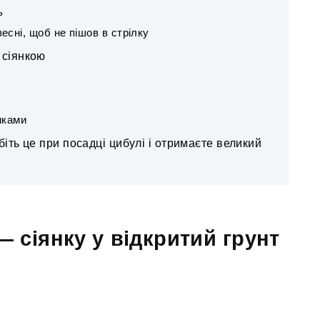
ь
сні, щоб не пішов в стрілку
 сіянкою
иками
біть це при посадці цибулі і отримаєте великий
 сіянку у відкритий грунт