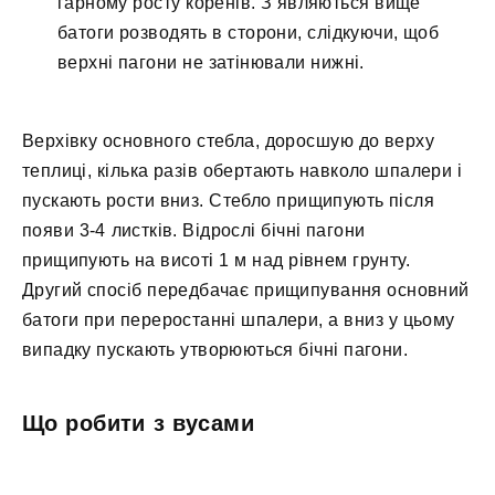
гарному росту коренів. З’являються вище
батоги розводять в сторони, слідкуючи, щоб
верхні пагони не затінювали нижні.
Верхівку основного стебла, доросшую до верху
теплиці, кілька разів обертають навколо шпалери і
пускають рости вниз. Стебло прищипують після
появи 3-4 листків. Відрослі бічні пагони
прищипують на висоті 1 м над рівнем грунту.
Другий спосіб передбачає прищипування основний
батоги при переростанні шпалери, а вниз у цьому
випадку пускають утворюються бічні пагони.
Що робити з вусами