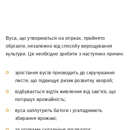
Вуса, що утворюються на огірках, прийнято
обрізати, незалежно від способу вирощування
культури. Це необхідно зробити з наступних причин:
зростання вусів призводить до скручування
листя, що підвищує ризик розвитку хвороб;
відбувається відтік живлення від зав’язі, що
погіршує врожайність;
вуса заплутують батоги і ускладнюють
збирання врожаю;
за огірками складніше доглядати;