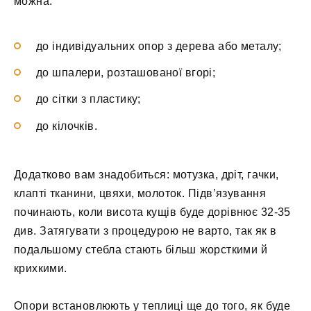
можна:
до індивідуальних опор з дерева або металу;
до шпалери, розташованої вгорі;
до сітки з пластику;
до кілочків.
Додатково вам знадобиться: мотузка, дріт, гачки,
клапті тканини, цвяхи, молоток. Підв’язування
починають, коли висота кущів буде дорівнює 32-35
див. Затягувати з процедурою не варто, так як в
подальшому стебла стають більш жорсткими й
крихкими.
Опори встановлюють у теплиці ще до того, як буде