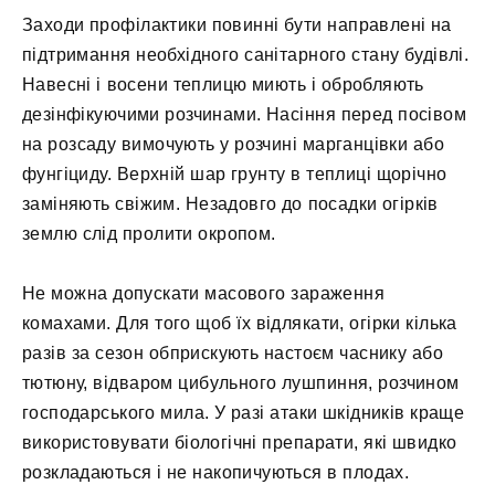
Заходи профілактики повинні бути направлені на
підтримання необхідного санітарного стану будівлі.
Навесні і восени теплицю миють і обробляють
дезінфікуючими розчинами. Насіння перед посівом
на розсаду вимочують у розчині марганцівки або
фунгіциду. Верхній шар грунту в теплиці щорічно
заміняють свіжим. Незадовго до посадки огірків
землю слід пролити окропом.
Не можна допускати масового зараження
комахами. Для того щоб їх відлякати, огірки кілька
разів за сезон обприскують настоєм часнику або
тютюну, відваром цибульного лушпиння, розчином
господарського мила. У разі атаки шкідників краще
використовувати біологічні препарати, які швидко
розкладаються і не накопичуються в плодах.