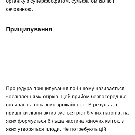
органіку з суперфосфатом, сульфатом калію і
сечовиною.
Прищипування
Процедура прищипування по-іншому називається
«осліпленням» огірків. Цей прийом безпосередньо
впливає на показник врожайності. В результаті
прищіпки ліани активізується ріст бічних пагонів, на
яких формується більша частина жіночих квіток, з
яких утворяться плоди. Не потребують цій