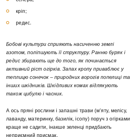
кріп;
редис.
Бобові культури сприяють насиченню землі
азотом, поліпшують її структуру. Ранню буряк і
редис збирають ще до того, як починається
активний ріст огірків. Запах кропу приваблює у
теплицю сонечок – природних ворогів попелиці та
інших шкідників. Шкідливих комах відлякують
також цибулю і часник.
А ось пряні рослини і запашні трави (м’яту, мелісу,
лаванду, материнку, базилік, ісопу) поруч з огірками
краще не садити, інакше зеленці придбають
неприємний присмак.