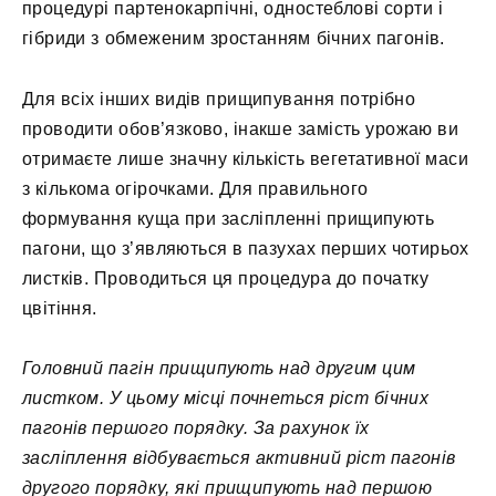
процедурі партенокарпічні, одностеблові сорти і
гібриди з обмеженим зростанням бічних пагонів.
Для всіх інших видів прищипування потрібно
проводити обов’язково, інакше замість урожаю ви
отримаєте лише значну кількість вегетативної маси
з кількома огірочками. Для правильного
формування куща при засліпленні прищипують
пагони, що з’являються в пазухах перших чотирьох
листків. Проводиться ця процедура до початку
цвітіння.
Головний пагін прищипують над другим цим
листком. У цьому місці почнеться ріст бічних
пагонів першого порядку. За рахунок їх
засліплення відбувається активний ріст пагонів
другого порядку, які прищипують над першою