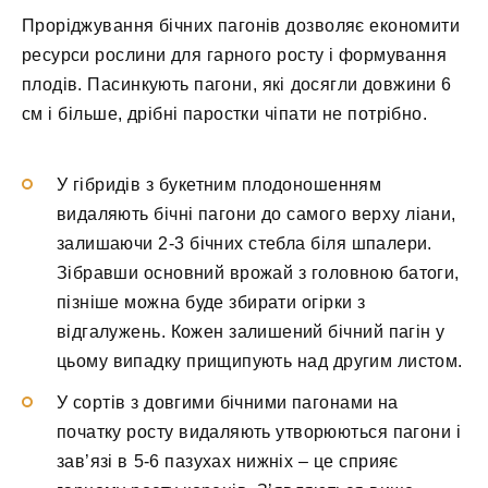
Проріджування бічних пагонів дозволяє економити
ресурси рослини для гарного росту і формування
плодів. Пасинкують пагони, які досягли довжини 6
см і більше, дрібні паростки чіпати не потрібно.
У гібридів з букетним плодоношенням
видаляють бічні пагони до самого верху ліани,
залишаючи 2-3 бічних стебла біля шпалери.
Зібравши основний врожай з головною батоги,
пізніше можна буде збирати огірки з
відгалужень. Кожен залишений бічний пагін у
цьому випадку прищипують над другим листом.
У сортів з довгими бічними пагонами на
початку росту видаляють утворюються пагони і
зав’язі в 5-6 пазухах нижніх – це сприяє