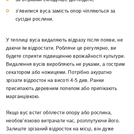
з’явилися вуса замість опор чіпляються за
сусідні рослини.
У теплиці вуса видаляють відразу після появи, не
даючи їм відростати. Роблячи це регулярно, ви
будете сприяти підвищенню врожайності культури.
Видалення вусів виробляють не руками, а гострим
секатором або ножицями. Потрібно акуратно
зрізати відросток на висоті 4-5 див. Ранки
присипають деревним попелом або припікають
марганцівкою.
Якщо вус встиг обплести опору або рослина,
необов’язково витрачати час, розплутуючи його.
Залиште зрізаний відросток на місці, він дуже