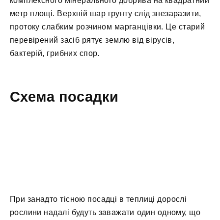
комплексного мінерального добрива на квадратний
метр площі. Верхній шар грунту слід знезаразити,
протоку слабким розчином марганцівки. Це старий
перевірений засіб рятує землю від вірусів,
бактерій, грибних спор.
Схема посадки
При занадто тісною посадці в теплиці дорослі
рослини надалі будуть заважати один одному, що