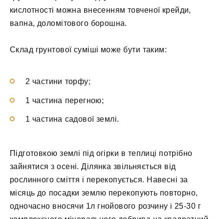
кислотності можна внесенням товченої крейди,
вапна, доломітового борошна.
Склад грунтової суміші може бути таким:
2 частини торфу;
1 частина перегною;
1 частина садової землі.
Підготовкою землі під огірки в теплиці потрібно
зайнятися з осені. Ділянка звільняється від
рослинного сміття і перекопується. Навесні за
місяць до посадки землю перекопують повторно,
одночасно вносячи 1л гнойового розчину і 25-30 г