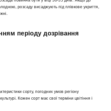
зсада повинна бути у віці 30-35 днів. Якщо до
лодною, розсаду висаджують під плівкове укриття,
жні.
анням періоду дозрівання
актеристики сорту, погодних умов регіону
ультурі. Кожен сорт має свої терміни цвітіння і