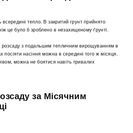
ь всередині тепло. В закритий грунт прийнято
ніж це було б зроблено в незахищеному ґрунті.
на розсаду з подальшим тепличним вирощуванням в
х посіяти насіння можна в середині того ж місяця.
івом, можна не боятися навіть тривалих
розсаду за Місячним
ці