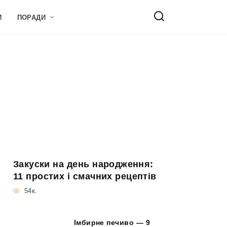
И
ПОРАДИ
Закуски на день народження:
11 простих і смачних рецептів
54к.
Імбирне печиво — 9