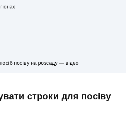
гіонах
спосіб посіву на розсаду — відео
вати строки для посіву