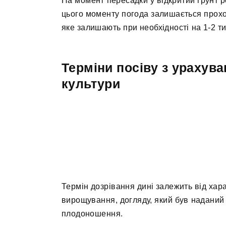
На момент пересадки у відкритий грунт ро
цього моменту погода залишається прохо
яке залишають при необхідності на 1-2 ти
Терміни посіву з урахув
культури
Термін дозрівання дині залежить від хар
вирощування, догляду, який був наданий к
плодоношення.