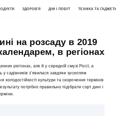
РОДУКТИ
ЗДОРОВ’Я
ДІМ І ПОБУТ
ТЕХНІКА ТА ГАДЖЕТ
ині на розсаду в 2019
календарем, в регіонах
нних регіонах, але й у середній смузі Росії, а
ть у садівників з’явилася завдяки зусиллям
я холодостійкості культури та скорочення термінів
езультату потрібно правильно підібрати сорт дині і
ерміни.