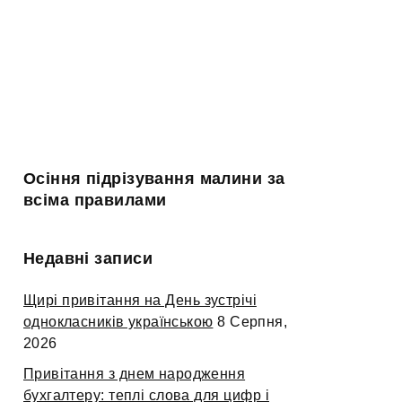
Осіння підрізування малини за
всіма правилами
Недавні записи
Щирі привітання на День зустрічі
однокласників українською
8 Серпня,
2026
Привітання з днем народження
бухгалтеру: теплі слова для цифр і