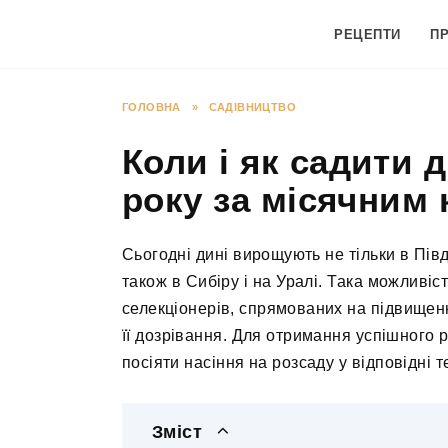
Перейти
до
РЕЦЕПТИ
П
вмісту
ГОЛОВНА
»
САДІВНИЦТВО
Коли і як садити д
року за місячним 
Сьогодні дині вирощують не тільки в Півде
також в Сибіру і на Уралі. Така можливіс
селекціонерів, спрямованих на підвищенн
її дозрівання. Для отримання успішного р
посіяти насіння на розсаду у відповідні т
Зміст