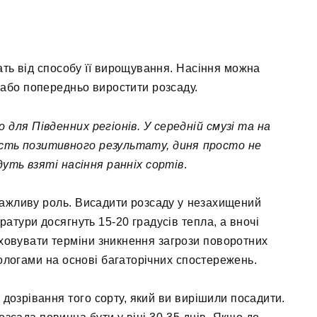
ать від способу її вирощування. Насіння можна
 або попередньо виростити розсаду.
для Південних регіонів. У середній смузі та на
дасть позитивного результату, диня просто не
дуть взяті насіння ранніх сортів
.
 важливу роль. Висадити розсаду у незахищений
ератури досягнуть 15-20 градусів тепла, а вночі
аховувати терміни зникнення загрози поворотних
рологами на основі багаторічних спостережень.
и дозрівання того сорту, який ви вирішили посадити.