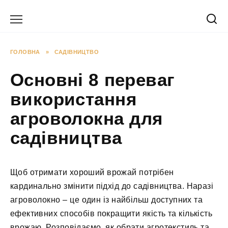
Перейти
до
вмісту
ГОЛОВНА
»
САДІВНИЦТВО
Основні 8 переваг
використання
агроволокна для
садівництва
Щоб отримати хороший врожай потрібен
кардинально змінити підхід до садівництва. Наразі
агроволокно – це один із найбільш доступних та
ефективних способів покращити якість та кількість
врожаю. Розповідаємо, як обрати агротекстиль та