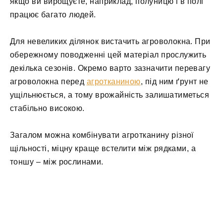
якщо ви вирощуєте, наприклад, полуницю і в полі
працює багато людей.
Для невеликих ділянок вистачить агроволокна. При
обережному поводженні цей матеріал прослужить
декілька сезонів. Окремо варто зазначити перевагу
агроволокна перед
агротканиною
, під ним ґрунт не
ущільнюється, а тому врожайність залишатиметься
стабільно високою.
Загалом можна комбінувати агротканину різної
щільності, міцну краще встелити між рядками, а
тоншу – між рослинами.