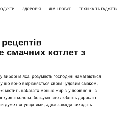
РОДУКТИ
ЗДОРОВ’Я
ДІМ І ПОБУТ
ТЕХНІКА ТА ГАДЖЕТ
 рецептів
е смачних котлет з
 у виборі м’яса, розуміють господині намагаються
му що воно відрізняється своїм чудовим смаком,
ож містить набагато менше жирів у порівнянні з
і курячі колеты, безсумнівно люблять дорослі і
тали дуже популярними, адже завжди виходять