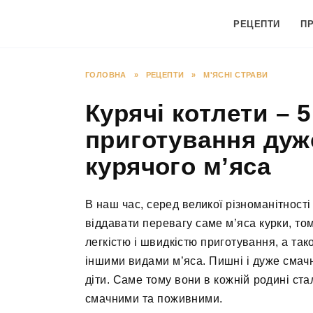
Перейти
до
РЕЦЕПТИ
П
вмісту
ГОЛОВНА
»
РЕЦЕПТИ
»
М'ЯСНІ СТРАВИ
Курячі котлети – 5
приготування дуж
курячого м’яса
В наш час, серед великої різноманітності
віддавати перевагу саме м’яса курки, то
легкістю і швидкістю приготування, а так
іншими видами м’яса. Пишні і дуже смачн
діти. Саме тому вони в кожній родині с
смачними та поживними.