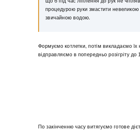
Що б під час ліплення до рук не чіпл
процедурою руки змастити невеликою к
звичайною водою.
Формуємо котлетки, потім викладаємо їх 
відправляємо в попередньо розігріту до 1
По закінченню часу витягуємо готове дієт