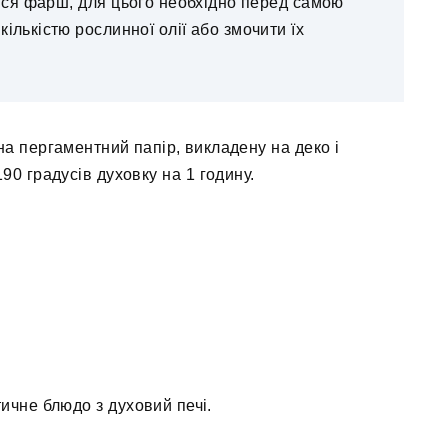
явся фарш, для цього необхідно перед самою
ількістю рослинної олії або змочити їх
на пергаментний папір, викладену на деко і
90 градусів духовку на 1 годину.
ичне блюдо з духовий печі.