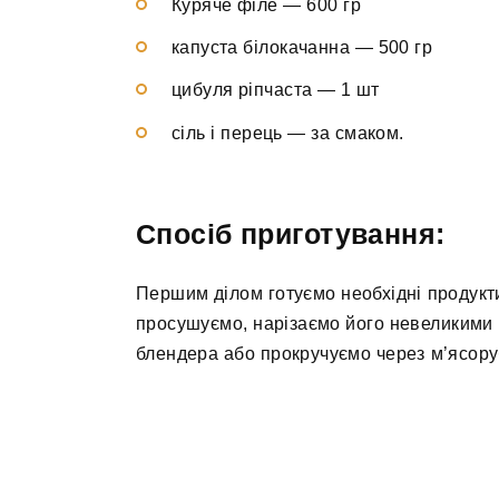
Куряче філе — 600 гр
капуста білокачанна — 500 гр
цибуля ріпчаста — 1 шт
сіль і перець — за смаком.
Спосіб приготування:
Першим ділом готуємо необхідні продукти
просушуємо, нарізаємо його невеликими
блендера або прокручуємо через м’ясору