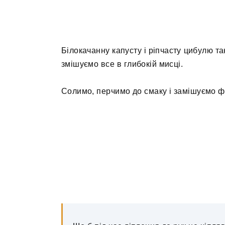
Білокачанну капусту і ріпчасту цибулю т
змішуємо все в глибокій мисці.
Солимо, перчимо до смаку і замішуємо 