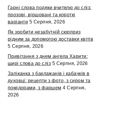
Гарні слова подяки вчителю до сліз:
прозові, віршовані та короткі
варіанти
5 Серпня, 2026
Як зробити незабутній сюрприз
рідним за допомогою доставки квітів
5 Серпня, 2026
Привітання з днем ангела Харити:
щирі слова до сліз
5 Серпня, 2026
Запіканка з баклажанів і кабачків в
духовці: рецепти з фото, з сиром та
помідорами, з фаршем
4 Серпня,
2026