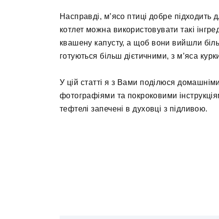
Насправді, м’ясо птиці добре підходить д
котлет можна використовувати такі інгреді
квашену капусту, а щоб вони вийшли біл
готуються більш дієтичними, з м’яса курк
У цій статті я з Вами поділюся домашнім
фотографіями та покроковими інструкція
тефтелі запечені в духовці з підливою.