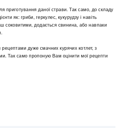
ля приготування даної страви. Так само, до складу
єнти як: гриби, геркулес, кукурудзу і навіть
ьш соковитими, додається свинина, або навпаки
и.
и рецептами дуже смачних курячих котлет, з
ми. Так само пропоную Вам оцінити мої рецепти