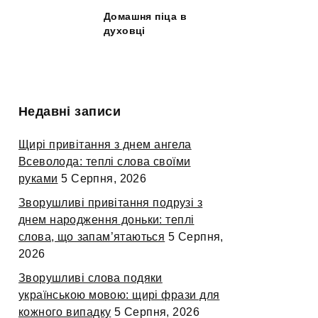
Домашня піца в
духовці
Недавні записи
Щирі привітання з днем ангела
Всеволода: теплі слова своїми
руками
5 Серпня, 2026
Зворушливі привітання подрузі з
днем народження доньки: теплі
слова, що запам’ятаються
5 Серпня,
2026
Зворушливі слова подяки
українською мовою: щирі фрази для
кожного випадку
5 Серпня, 2026