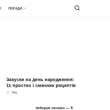
И
ПОРАДИ
Закуски на день народження:
11 простих і смачних рецептів
54к.
Імбирне печиво — 9