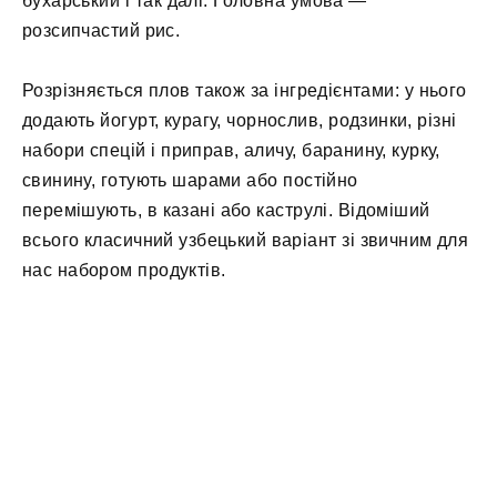
бухарський і так далі. Головна умова —
розсипчастий рис.
Розрізняється плов також за інгредієнтами: у нього
додають йогурт, курагу, чорнослив, родзинки, різні
набори спецій і приправ, аличу, баранину, курку,
свинину, готують шарами або постійно
перемішують, в казані або каструлі. Відоміший
всього класичний узбецький варіант зі звичним для
нас набором продуктів.