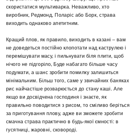
скористатися мультиварка. Неважливо, хто
виробник, Редмонд, Поларіс або Борк, страва
виходить однаково апетитним.
Кращий плов, як правило, виходить в казані – вам
не доведеться постійно клопотати над каструлею і
перемішувати масу, і пильнувати біля плити, щоб
нічого не підгоріло, Буде набагато більше часу
подумати, а шанс зробити помилку залишиться
мінімальним. Більш того, саме у звичайних баняках
рис найчастіше розварюється до стану каші. Але
якщо ви досвідчена господиня і знаєте, як
правильно поводитися з рисом, то сміливо беріться
за приготування плову, адже ви зможете зробити
смачна страва практично в будь-якої ємності: в
гусятниці, жаровні, сковороді.