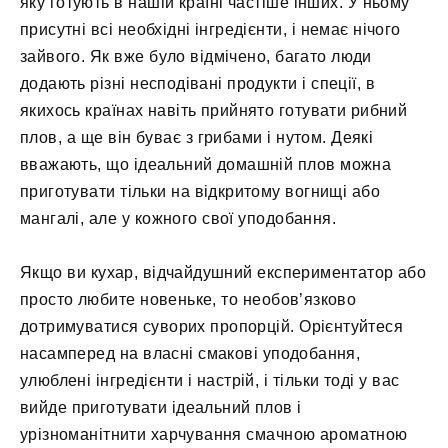
яку готують в нашій країні частіше інших. У ньому
присутні всі необхідні інгредієнти, і немає нічого
зайвого. Як вже було відмічено, багато люди
додають різні несподівані продукти і спеції, в
якихось країнах навіть прийнято готувати рибний
плов, а ще він буває з грибами і нутом. Деякі
вважають, що ідеальний домашній плов можна
приготувати тільки на відкритому вогнищі або
мангалі, але у кожного свої уподобання.
Якщо ви кухар, відчайдушний експериментатор або
просто любите новеньке, то необов’язково
дотримуватися суворих пропорцій. Орієнтуйтеся
насамперед на власні смакові уподобання,
улюблені інгредієнти і настрій, і тільки тоді у вас
вийде приготувати ідеальний плов і
урізноманітнити харчування смачною ароматною