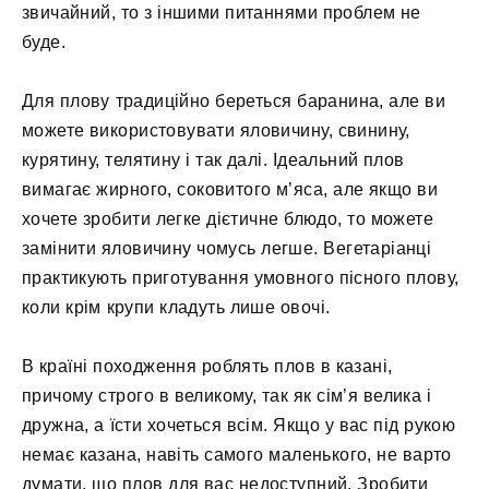
звичайний, то з іншими питаннями проблем не
буде.
Для плову традиційно береться баранина, але ви
можете використовувати яловичину, свинину,
курятину, телятину і так далі. Ідеальний плов
вимагає жирного, соковитого м’яса, але якщо ви
хочете зробити легке дієтичне блюдо, то можете
замінити яловичину чомусь легше. Вегетаріанці
практикують приготування умовного пісного плову,
коли крім крупи кладуть лише овочі.
В країні походження роблять плов в казані,
причому строго в великому, так як сім’я велика і
дружна, а їсти хочеться всім. Якщо у вас під рукою
немає казана, навіть самого маленького, не варто
думати, що плов для вас недоступний. Зробити