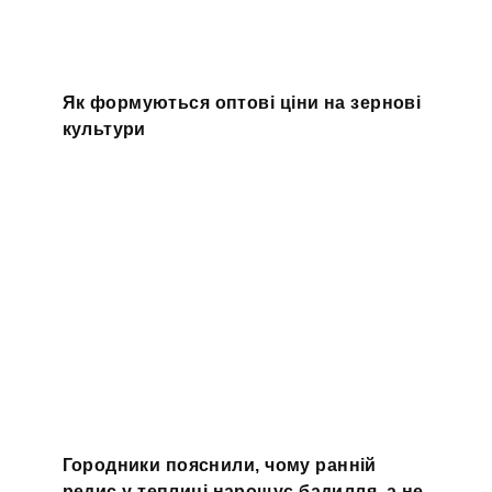
Як формуються оптові ціни на зернові
культури
Городники пояснили, чому ранній
редис у теплиці нарощує бадилля, а не