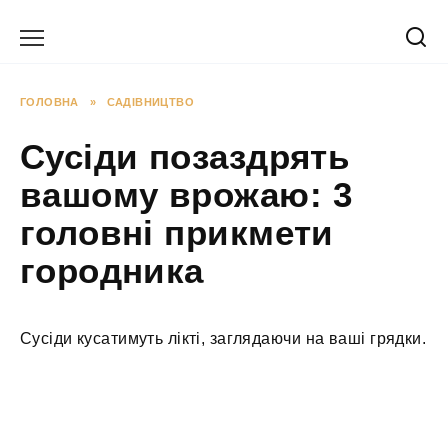
Перейти
до
вмісту
ГОЛОВНА
»
САДІВНИЦТВО
Сусіди позаздрять
вашому врожаю: 3
головні прикмети
городника
Сусіди кусатимуть лікті, заглядаючи на ваші грядки.