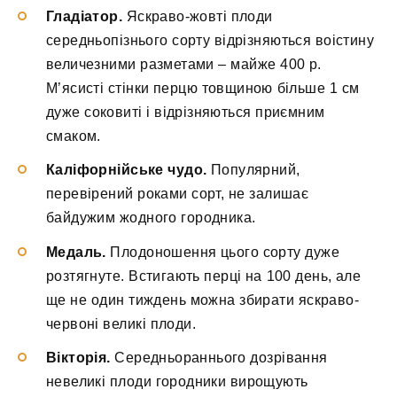
Гладіатор.
Яскраво-жовті плоди
середньопізнього сорту відрізняються воістину
величезними разметами – майже 400 р.
М’ясисті стінки перцю товщиною більше 1 см
дуже соковиті і відрізняються приємним
смаком.
Каліфорнійське чудо.
Популярний,
перевірений роками сорт, не залишає
байдужим жодного городника.
Медаль.
Плодоношення цього сорту дуже
розтягнуте. Встигають перці на 100 день, але
ще не один тиждень можна збирати яскраво-
червоні великі плоди.
Вікторія.
Середньораннього дозрівання
невеликі плоди городники вирощують