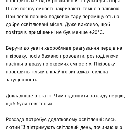
проводять методом розпилення з пульверизатора.
Після посіву ємності накривають темною плівкою.
При появі перших подковок тару переміщують на
добре освітлювані місця. Дуже важливо, щоб
повітря в приміщенні не був менше +20°С.
Беручи до уваги хворобливе реагування перців на
пікіровку, посів бажано проводити, розподіляючи
насіння відразу по окремих ємностях. Пікіровку
проводять тільки в крайніх випадках: сильна
загущенность.
Докладніше в статті: Чим підживити розсаду перцю,
щоб були товстенькі
Розсада потребує додатковому освітленні: весь
лютий їй підтримують світловий день, починаючи з