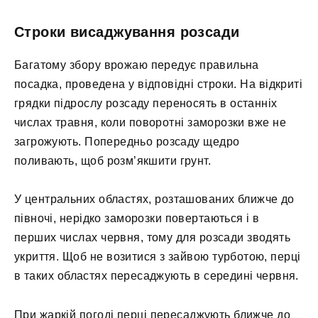
Строки висаджування розсади
Багатому збору врожаю передує правильна
посадка, проведена у відповідні строки. На відкриті
грядки підрослу розсаду переносять в останніх
числах травня, коли поворотні заморозки вже не
загрожують. Попередньо розсаду щедро
поливають, щоб розм’якшити грунт.
У центральних областях, розташованих ближче до
півночі, нерідко заморозки повертаються і в
перших числах червня, тому для розсади зводять
укриття. Щоб не возитися з зайвою турботою, перці
в таких областях пересаджують в середині червня.
При жаркій погоді перці пересаджують ближче до