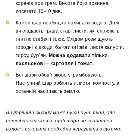
коренів повітрям. Висота його повинна
досягати 10-40 див.
Кожен шар необхідно поливати водою. Далі
викладають траву, старі листи, які сприяють
гниттю стебел і гілок. Слідом розміщують
городні відходи: батоги огірків, листя капусти,
тирсу, бур’ян.
Можна додавати тільки
пасльонові – картопля і томат.
Всі шари обов’язково утрамбовують.
Наступний шар роблять з листя, компосту, а
останній насипають землю.
Внутрішній складу може бути будь-який, але
потрібно стежити, щоб шари не злипалися:
вологі і соковиті необхідно чергувати з сухими.