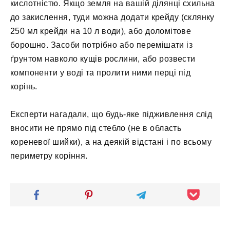
кислотністю. Якщо земля на вашій ділянці схильна
до закислення, туди можна додати крейду (склянку
250 мл крейди на 10 л води), або доломітове
борошно. Засоби потрібно або перемішати із
ґрунтом навколо кущів рослини, або розвести
компоненти у воді та пролити ними перці під
корінь.
Експерти нагадали, що будь-яке підживлення слід
вносити не прямо під стебло (не в область
кореневої шийки), а на деякій відстані і по всьому
периметру коріння.