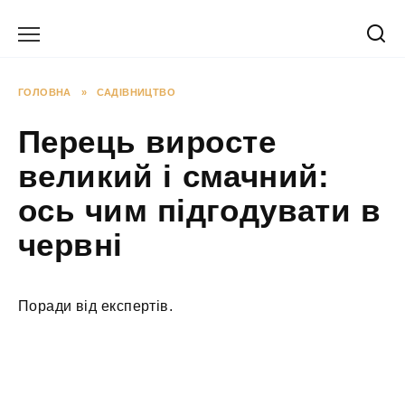
Перейти
до
вмісту
ГОЛОВНА
»
САДІВНИЦТВО
Перець виросте
великий і смачний:
ось чим підгодувати в
червні
Поради від експертів.