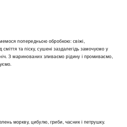
ймемося попередньою обробкою: свіжі,
сміття та піску, сушені заздалегідь замочуємо у
 ніч. З маринованих зливаємо рідину і промиваємо,
уємо.
елень моркву, цибулю, гриби, часник і петрушку.