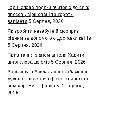
Гарні слова подяки вчителю до сліз:
прозові, віршовані та короткі
варіанти
5 Серпня, 2026
Як зробити незабутній сюрприз
рідним за допомогою доставки квітів
5 Серпня, 2026
Привітання з днем ангела Харити:
щирі слова до сліз
5 Серпня, 2026
Запіканка з баклажанів і кабачків в
духовці: рецепти з фото, з сиром та
помідорами, з фаршем
4 Серпня,
2026