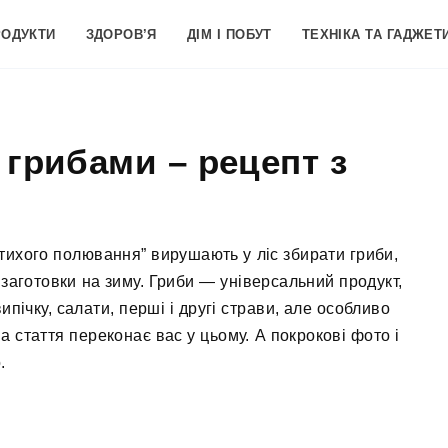
РОДУКТИ
ЗДОРОВ’Я
ДІМ І ПОБУТ
ТЕХНІКА ТА ГАДЖЕТ
 грибами – рецепт з
 “тихого полювання” вирушають у ліс збирати гриби,
 заготовки на зиму. Гриби — універсальний продукт,
пічку, салати, перші і другі страви, але особливо
а стаття переконає вас у цьому. А покрокові фото і
.