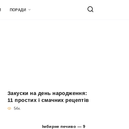
И
ПОРАДИ
Закуски на день народження:
11 простих і смачних рецептів
54к.
Імбирне печиво — 9