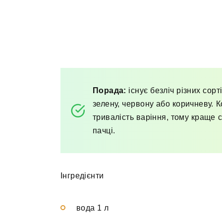
Порада:
існує безліч різних сор
зелену, червону або коричневу. К
тривалість варіння, тому краще с
пачці.
Інгредієнти
вода 1 л