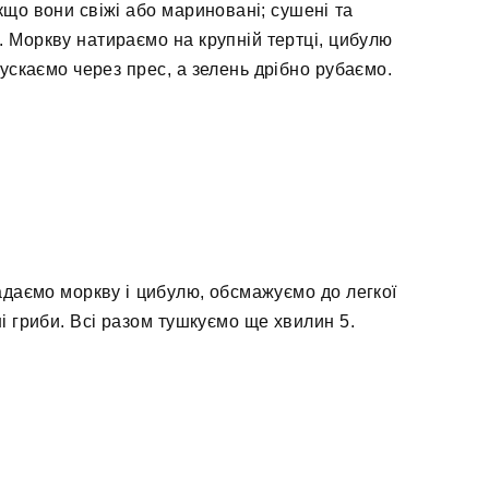
кщо вони свіжі або мариновані; сушені та
 Моркву натираємо на крупній тертці, цибулю
ускаємо через прес, а зелень дрібно рубаємо.
ладаємо моркву і цибулю, обсмажуємо до легкої
і гриби. Всі разом тушкуємо ще хвилин 5.