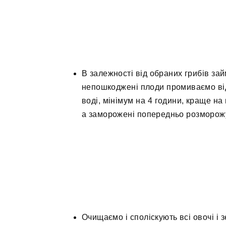
В залежності від обраних грибів за
непошкоджені плоди промиваємо від 
воді, мінімум на 4 години, краще на
а заморожені попередньо розморож
Очищаємо і споліскують всі овочі і з