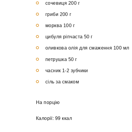
сочевиця 200 г
гриби 200 г
морква 100 г
цибуля ріпчаста 50 г
оливкова олія для смаження 100 мл
петрушка 50 г
часник 1-2 зубчики
сіль за смаком
На порцію
Калорії: 99 ккал