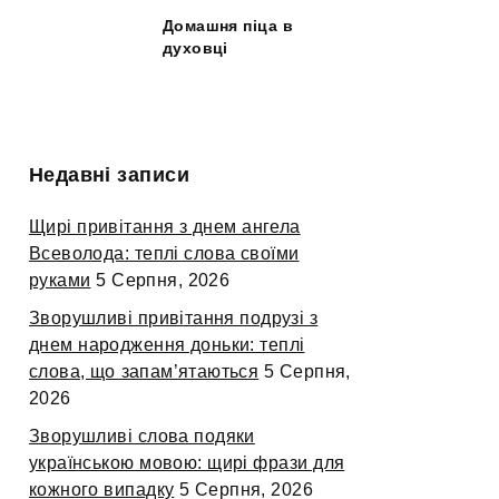
Домашня піца в
духовці
Недавні записи
Щирі привітання з днем ангела
Всеволода: теплі слова своїми
руками
5 Серпня, 2026
Зворушливі привітання подрузі з
днем народження доньки: теплі
слова, що запам’ятаються
5 Серпня,
2026
Зворушливі слова подяки
українською мовою: щирі фрази для
кожного випадку
5 Серпня, 2026