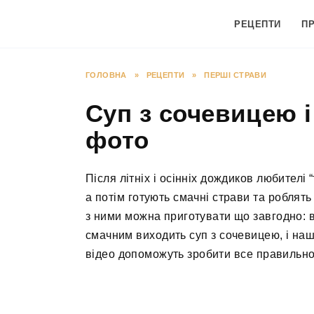
Перейти
до
РЕЦЕПТИ
П
вмісту
ГОЛОВНА
»
РЕЦЕПТИ
»
ПЕРШІ СТРАВИ
Суп з сочевицею і
фото
Після літніх і осінніх дождиков любителі
а потім готують смачні страви та роблять
з ними можна приготувати що завгодно: ви
смачним виходить суп з сочевицею, і наш
відео допоможуть зробити все правильно