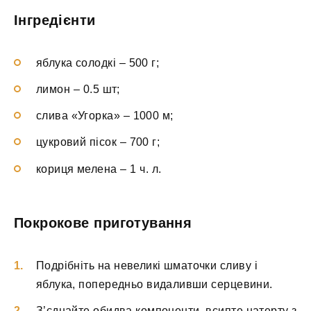
Інгредієнти
яблука солодкі – 500 г;
лимон – 0.5 шт;
слива «Угорка» – 1000 м;
цукровий пісок – 700 г;
кориця мелена – 1 ч. л.
Покрокове приготування
Подрібніть на невеликі шматочки сливу і
яблука, попередньо видаливши серцевини.
З’єднайте обидва компоненти, всипте натерту з