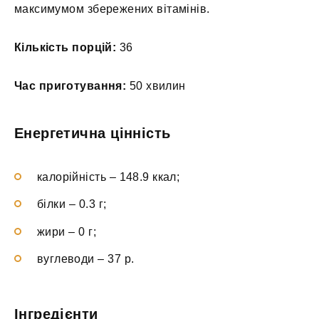
максимумом збережених вітамінів.
Кількість порцій:
36
Час приготування:
50 хвилин
Енергетична цінність
калорійність – 148.9 ккал;
білки – 0.3 г;
жири – 0 г;
вуглеводи – 37 р.
Інгредієнти