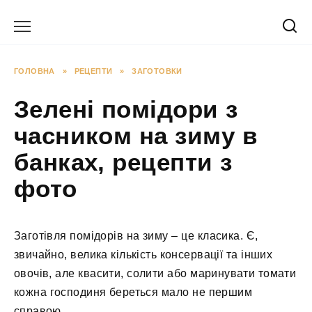
Перейти
до
вмісту
ГОЛОВНА
»
РЕЦЕПТИ
»
ЗАГОТОВКИ
Зелені помідори з
часником на зиму в
банках, рецепти з
фото
Заготівля помідорів на зиму – це класика. Є,
звичайно, велика кількість консервації та інших
овочів, але квасити, солити або маринувати томати
кожна господиня береться мало не першим
справою.