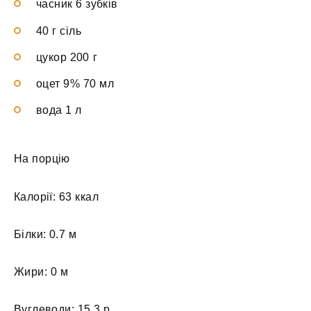
часник 6 зубків
40 г сіль
цукор 200 г
оцет 9% 70 мл
вода 1 л
На порцію
Калорії: 63 ккал
Білки: 0.7 м
Жири: 0 м
Вуглеводи: 15.3 р