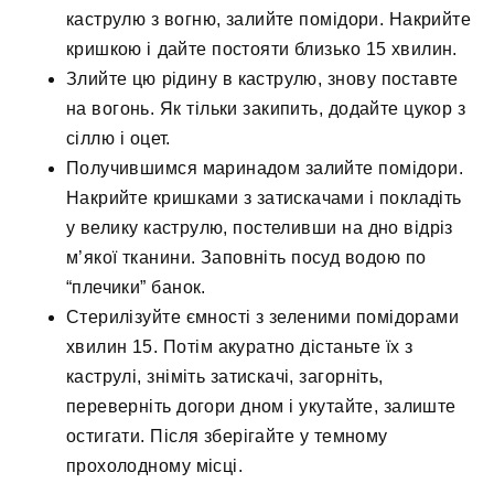
каструлю з вогню, залийте помідори. Накрийте
кришкою і дайте постояти близько 15 хвилин.
Злийте цю рідину в каструлю, знову поставте
на вогонь. Як тільки закипить, додайте цукор з
сіллю і оцет.
Получившимся маринадом залийте помідори.
Накрийте кришками з затискачами і покладіть
у велику каструлю, постеливши на дно відріз
м’якої тканини. Заповніть посуд водою по
“плечики” банок.
Стерилізуйте ємності з зеленими помідорами
хвилин 15. Потім акуратно дістаньте їх з
каструлі, зніміть затискачі, загорніть,
переверніть догори дном і укутайте, залиште
остигати. Після зберігайте у темному
прохолодному місці.