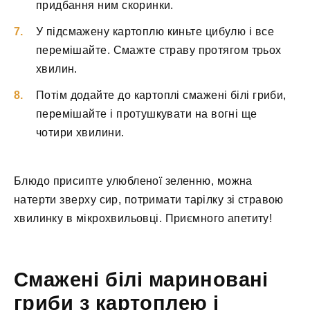
придбання ним скоринки.
У підсмажену картоплю киньте цибулю і все
перемішайте. Смажте страву протягом трьох
хвилин.
Потім додайте до картоплі смажені білі гриби,
перемішайте і протушкувати на вогні ще
чотири хвилини.
Блюдо присипте улюбленої зеленню, можна
натерти зверху сир, потримати тарілку зі стравою
хвилинку в мікрохвильовці. Приємного апетиту!
Смажені білі мариновані
гриби з картоплею і