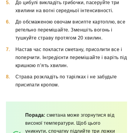
До цибулі викладіть грибочки, пасеруйте три
хвилини на вогні середньої інтенсивності.
До обсмаженою овочам висипте картоплю, все
ретельно перемішайте. Зменшіть вогонь і
тушкуйте страву протягом 20 хвилин.
Настав час покласти сметану, присолити все і
поперчити. Інгредієнти перемішайте і варіть під
кришкою п’ять хвилин.
Страва розкладіть по тарілках і не забудьте
присипати кропом.
Порада:
сметана може згорнутися від
високої температури. Щоб цього
уникнути, спочатку підлийте три ложки