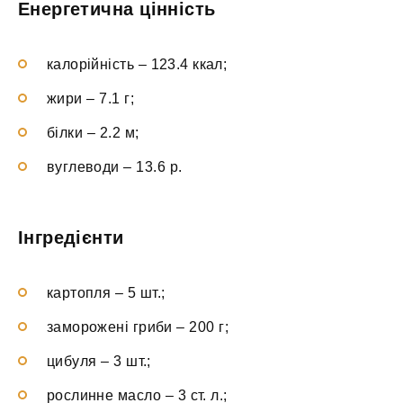
Енергетична цінність
калорійність – 123.4 ккал;
жири – 7.1 г;
білки – 2.2 м;
вуглеводи – 13.6 р.
Інгредієнти
картопля – 5 шт.;
заморожені гриби – 200 г;
цибуля – 3 шт.;
рослинне масло – 3 ст. л.;