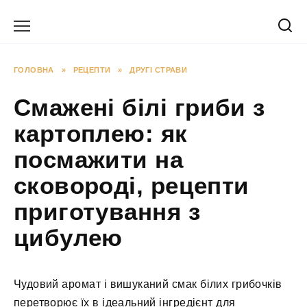
Перейти
до
вмісту
ГОЛОВНА
»
РЕЦЕПТИ
»
ДРУГІ СТРАВИ
Смажені білі гриби з
картоплею: як
посмажити на
сковороді, рецепти
приготування з
цибулею
Чудовий аромат і вишуканий смак білих грибочків
перетворює їх в ідеальний інгредієнт для