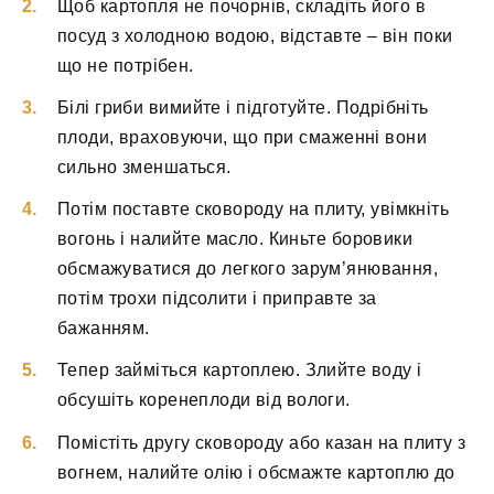
Щоб картопля не почорнів, складіть його в
посуд з холодною водою, відставте – він поки
що не потрібен.
Білі гриби вимийте і підготуйте. Подрібніть
плоди, враховуючи, що при смаженні вони
сильно зменшаться.
Потім поставте сковороду на плиту, увімкніть
вогонь і налийте масло. Киньте боровики
обсмажуватися до легкого зарум’янювання,
потім трохи підсолити і приправте за
бажанням.
Тепер займіться картоплею. Злийте воду і
обсушіть коренеплоди від вологи.
Помістіть другу сковороду або казан на плиту з
вогнем, налийте олію і обсмажте картоплю до