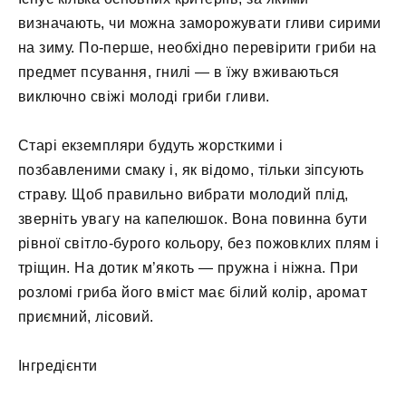
визначають, чи можна заморожувати гливи сирими
на зиму. По-перше, необхідно перевірити гриби на
предмет псування, гнилі — в їжу вживаються
виключно свіжі молоді гриби гливи.
Старі екземпляри будуть жорсткими і
позбавленими смаку і, як відомо, тільки зіпсують
страву. Щоб правильно вибрати молодий плід,
зверніть увагу на капелюшок. Вона повинна бути
рівної світло-бурого кольору, без пожовклих плям і
тріщин. На дотик м’якоть — пружна і ніжна. При
розломі гриба його вміст має білий колір, аромат
приємний, лісовий.
Інгредієнти