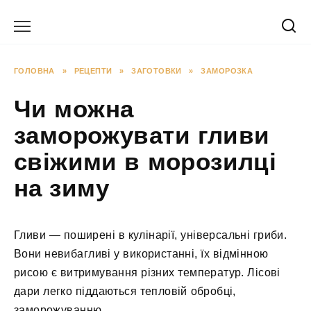
Перейти
до
вмісту
ГОЛОВНА
»
РЕЦЕПТИ
»
ЗАГОТОВКИ
»
ЗАМОРОЗКА
Чи можна
заморожувати гливи
свіжими в морозилці
на зиму
Гливи — поширені в кулінарії, універсальні гриби.
Вони невибагливі у використанні, їх відмінною
рисою є витримування різних температур. Лісові
дари легко піддаються тепловій обробці,
заморожуванню.