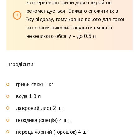
консервовані гриби довго вкрай не
рекомендується. Бажано спожити їх в
їжу відразу, тому краще всього для такої
заготовки використовувати ємності
невеликого обсягу – до 0.5 л.
Інгредієнти
гриби свіжі 1 кг
вода 1.3 л
лавровий лист 2 шт.
гвоздика (спеція) 4 шт.
перець чорний (горошок) 4 шт.