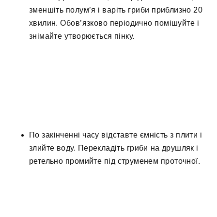
зменшіть полум’я і варіть гриби приблизно 20
хвилин. Обов’язково періодично помішуйте і
знімайте утворюється пінку.
По закінченні часу відставте ємність з плити і
злийте воду. Перекладіть гриби на друшляк і
ретельно промийте під струменем проточної.