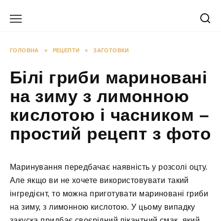
Перейти
до
вмісту
ГОЛОВНА
»
РЕЦЕПТИ
»
ЗАГОТОВКИ
Білі гриби мариновані
на зиму з лимонною
кислотою і часником –
простий рецепт з фото
Маринування передбачає наявність у розсолі оцту.
Але якщо ви не хочете використовувати такий
інгредієнт, то можна приготувати мариновані гриби
на зиму, з лимонною кислотою. У цьому випадку
закуска придбає своєрідний пікантний смак, який