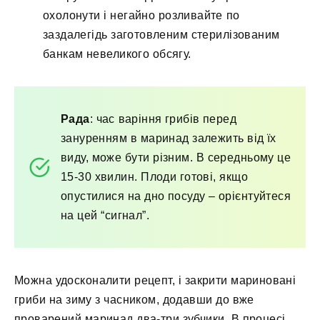
охолонути і негайно розливайте по
заздалегідь заготовленим стерилізованим
банкам невеликого обсягу.
Рада
: час варіння грибів перед
зануренням в маринад залежить від їх
виду, може бути різним. В середньому це
15-30 хвилин. Плоди готові, якщо
опустилися на дно посуду – орієнтуйтеся
на цей “сигнал”.
Можна удосконалити рецепт, і закрити мариновані
гриби на зиму з часником, додавши до вже
проварений маринад два-три зубчики. В процесі