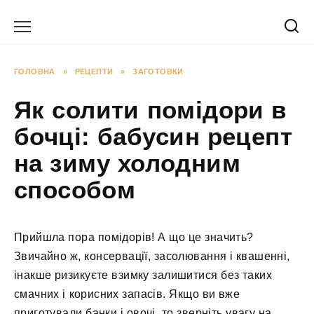
Перейти
до
вмісту
ГОЛОВНА
»
РЕЦЕПТИ
»
ЗАГОТОВКИ
Як солити помідори в
бочці: бабусин рецепт
на зиму холодним
способом
Прийшла пора помідорів! А що це значить?
Звичайно ж, консервації, засолювання і квашенні,
інакше ризикуєте взимку залишитися без таких
смачних і корисних запасів. Якщо ви вже
приготували банки і овочі, то зверніть увагу на