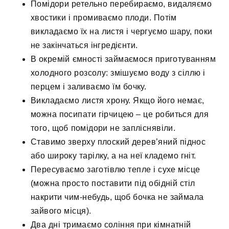
Помідори ретельно перебираємо, видаляємо
хвостики і промиваємо плоди. Потім
викладаємо їх на листя і чергуємо шару, поки
не закінчаться інгредієнти.
В окремій ємності займаємося приготуванням
холодного розсолу: змішуємо воду з сіллю і
перцем і заливаємо їм бочку.
Викладаємо листя хрону. Якщо його немає,
можна посипати гірчицею – це робиться для
того, щоб помідори не запліснявіли.
Ставимо зверху плоский дерев’яний піднос
або широку тарілку, а на неї кладемо гніт.
Пересуваємо заготівлю тепле і сухе місце
(можна просто поставити під обідній стіл
накрити чим-небудь, щоб бочка не займала
зайвого місця).
Два дні тримаємо соління при кімнатній