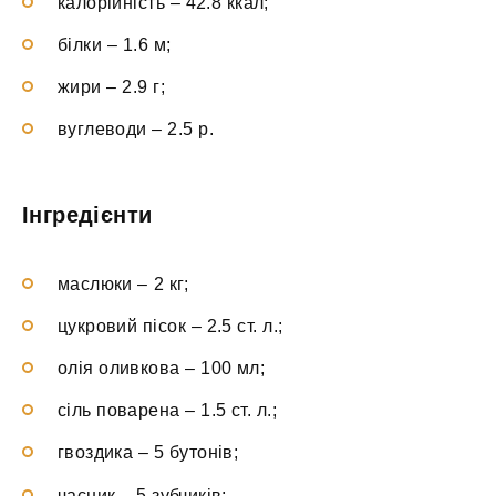
калорійність – 42.8 ккал;
білки – 1.6 м;
жири – 2.9 г;
вуглеводи – 2.5 р.
Інгредієнти
маслюки – 2 кг;
цукровий пісок – 2.5 ст. л.;
олія оливкова – 100 мл;
сіль поварена – 1.5 ст. л.;
гвоздика – 5 бутонів;
часник – 5 зубчиків;