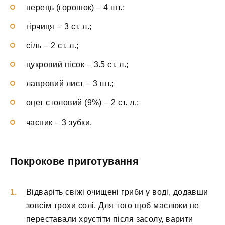
перець (горошок) – 4 шт.;
гірчиця – 3 ст. л.;
сіль – 2 ст. л.;
цукровий пісок – 3.5 ст. л.;
лавровий лист – 3 шт.;
оцет столовий (9%) – 2 ст. л.;
часник – 3 зубки.
Покрокове приготування
Відваріть свіжі очищені гриби у воді, додавши
зовсім трохи солі. Для того щоб маслюки не
переставали хрустіти після засолу, варити