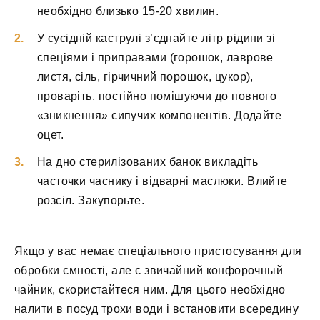
необхідно близько 15-20 хвилин.
У сусідній каструлі з’єднайте літр рідини зі
спеціями і приправами (горошок, лаврове
листя, сіль, гірчичний порошок, цукор),
проваріть, постійно помішуючи до повного
«зникнення» сипучих компонентів. Додайте
оцет.
На дно стерилізованих банок викладіть
часточки часнику і відварні маслюки. Влийте
розсіл. Закупорьте.
Якщо у вас немає спеціального пристосування для
обробки ємності, але є звичайний конфорочный
чайник, скористайтеся ним. Для цього необхідно
налити в посуд трохи води і встановити всередину