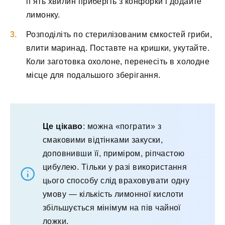
п’ять хвилин приберіть з конфорки і додайте
лимонку.
Розподіліть по стерилізованим ємкостей гриби,
влити маринад. Поставте на кришки, укутайте.
Коли заготовка охолоне, перенесіть в холодне
місце для подальшого зберігання.
Це цікаво
: можна «пограти» з
смаковими відтінками закуски,
доповнивши її, приміром, ріпчастою
цибулею. Тільки у разі використання
цього способу слід враховувати одну
умову — кількість лимонної кислоти
збільшується мінімум на пів чайної
ложки.