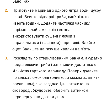
баночках.
Приготуйте маринад з одного літра води, цукру
і солі. Всипте відварні гриби, кип’ятіть ще
чверть години. Додайте часточки часнику,
нарізані слайсами, кріп (можна
використовувати сушені гілочки з
парасольками і насінням) і прянощі. Влийте
оцет. Залиште на газу ще хвилин на п’ять.
Розкладіть по стерилізованим банкам, акуратно
придавлюючи гриби і запиваючи достатньою
кількістю гарячого маринаду. Поверх додайте
по кілька ложок олії (оливкова можна замінити
рослинним), яке заздалегідь накалите на
сковороді. Укупорьте, оберніть ватником,
перевернувши догори дном.