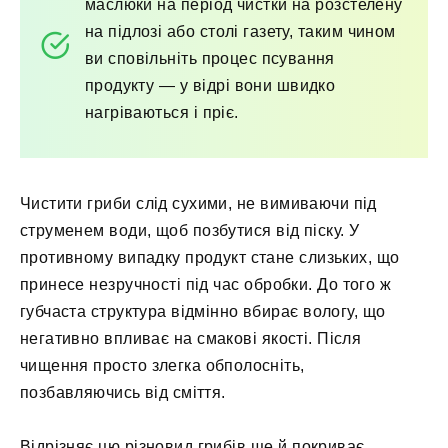
маслюки на період чистки на розстелену
на підлозі або столі газету, таким чином
ви сповільніть процес псування
продукту — у відрі вони швидко
нагріваються і пріє.
Чистити гриби слід сухими, не вимиваючи під
струменем води, щоб позбутися від піску. У
противному випадку продукт стане слизьких, що
принесе незручності під час обробки. До того ж
губчаста структура відмінно вбирає вологу, що
негативно впливає на смакові якості. Після
чищення просто злегка обполосніть,
позбавляючись від сміття.
Відрізняє цю різновид грибів ще й покриває