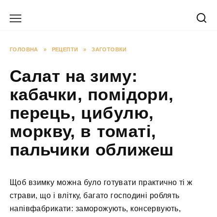
Перейти
до
вмісту
ГОЛОВНА
»
РЕЦЕПТИ
»
ЗАГОТОВКИ
Салат на зиму:
кабачки, помідори,
перець, цибулю,
моркву, в томаті,
пальчики оближеш
Щоб взимку можна було готувати практично ті ж
страви, що і влітку, багато господині роблять
напівфабрикати: заморожують, консервують,