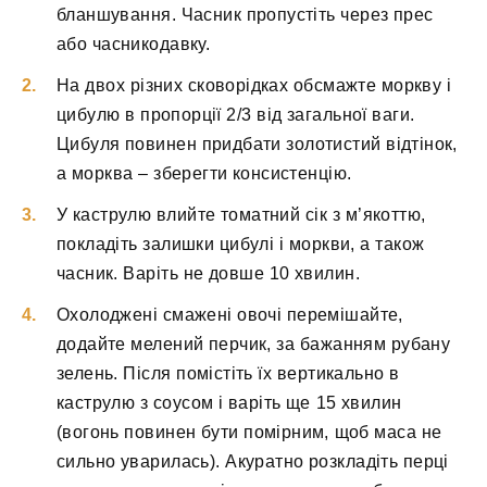
бланшування. Часник пропустіть через прес
або часникодавку.
На двох різних сковорідках обсмажте моркву і
цибулю в пропорції 2/3 від загальної ваги.
Цибуля повинен придбати золотистий відтінок,
а морква – зберегти консистенцію.
У каструлю влийте томатний сік з м’якоттю,
покладіть залишки цибулі і моркви, а також
часник. Варіть не довше 10 хвилин.
Охолоджені смажені овочі перемішайте,
додайте мелений перчик, за бажанням рубану
зелень. Після помістіть їх вертикально в
каструлю з соусом і варіть ще 15 хвилин
(вогонь повинен бути помірним, щоб маса не
сильно уварилась). Акуратно розкладіть перці