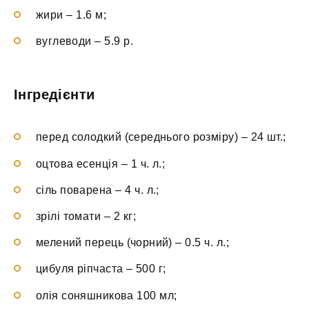
жири – 1.6 м;
вуглеводи – 5.9 р.
Інгредієнти
перед солодкий (середнього розміру) – 24 шт.;
оцтова есенція – 1 ч. л.;
сіль поварена – 4 ч. л.;
зрілі томати – 2 кг;
мелений перець (чорний) – 0.5 ч. л.;
цибуля ріпчаста – 500 г;
олія соняшникова 100 мл;