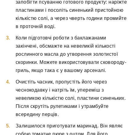
запобігти псуванню готового продукту: наріжте
пластинами і посоліть синенький пристойною
кількістю солі, а через чверть години промийте
в проточній воді.
Коли підготовчі роботи з баклажанами
закінчені, обсмажте на невеликій кількості
рослинного масла до утворення золотистої
скоринки. Можете використовувати сковороду-
гриль, якщо така є у вашому арсеналі.
Очистіть часник, пропустіть його через
чеснокодавку і натріть їм, упереміш з
невеликою кількістю солі, пластини синеньких.
Після скрутіть рулетиками і утрамбуйте
всередину перців.
Залишилося приготувати маринад. Він являє
собою томатне пюре з оцтом. Для його