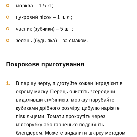
морква – 1.5 кг;
цукровий пісок – 1 ч. л.;
часник (зубчики) – 5 шт.;
зелень (будь-яка) – за смаком.
Покрокове приготування
В першу чергу, підготуйте кожен інгредієнт в
окрему миску. Перець очистіть зсередини,
видаливши сім’яників, моркву нарубайте
кубиками дрібного розміру, цибулю наріжте
півкільцями. Томати прокрутіть через
м’ясорубку або гарненько подрібніть
блендером. Можете видалити шкірку методом