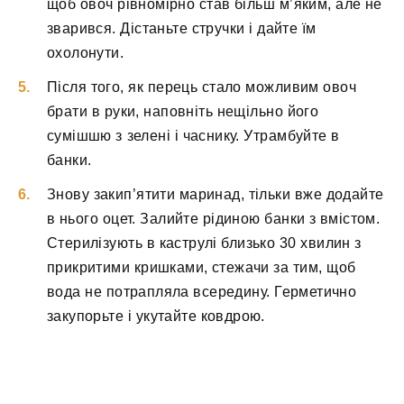
щоб овоч рівномірно став більш м’яким, але не
зварився. Дістаньте стручки і дайте їм
охолонути.
Після того, як перець стало можливим овоч
брати в руки, наповніть нещільно його
сумішшю з зелені і часнику. Утрамбуйте в
банки.
Знову закип’ятити маринад, тільки вже додайте
в нього оцет. Залийте рідиною банки з вмістом.
Стерилізують в каструлі близько 30 хвилин з
прикритими кришками, стежачи за тим, щоб
вода не потрапляла всередину. Герметично
закупорьте і укутайте ковдрою.