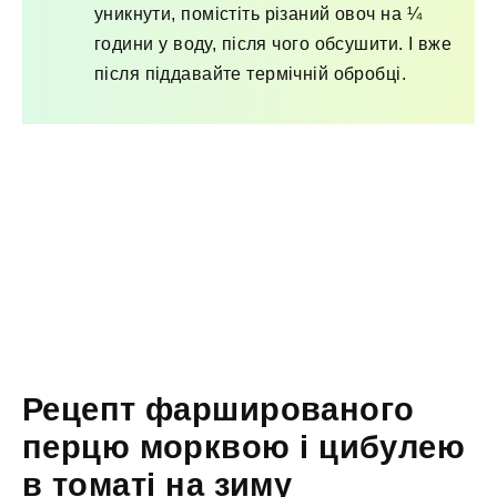
уникнути, помістіть різаний овоч на ¼
години у воду, після чого обсушити. І вже
після піддавайте термічній обробці.
Рецепт фаршированого
перцю морквою і цибулею
в томаті на зиму