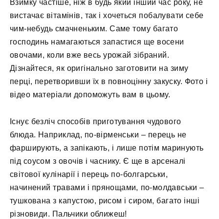
Взимку частіше, ніж в будь який інший час року, не
вистачає вітамінів, так і хочеться побалувати себе
чим-небудь смачненьким. Саме тому багато
господинь намагаються запастися ще восени
овочами, коли вже весь урожай зібраний.
Дізнайтеся, як оригінально заготовити на зиму
перці, перетворивши їх в повноцінну закуску. Фото і
відео матеріали допоможуть вам в цьому.
Існує безліч способів приготування чудового
блюда. Наприклад, по-вірменськи – перець не
фарширують, а запікають, і лише потім маринують
під соусом з овочів і часнику. Є ще в арсеналі
світової кулінарії і перець по-болгарськи,
начинений травами і прянощами, по-молдавськи –
тушкована з капустою, рисом і сиром, багато інші
різновиди. Пальчики оближеш!