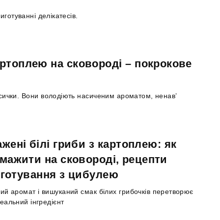
иготуванні делікатесів.
артоплею на сковороді – покрокове
исички. Вони володіють насиченим ароматом, ненав’
жені білі гриби з картоплею: як
мажити на сковороді, рецепти
готування з цибулею
ий аромат і вишуканий смак білих грибочків перетворює
ідеальний інгредієнт