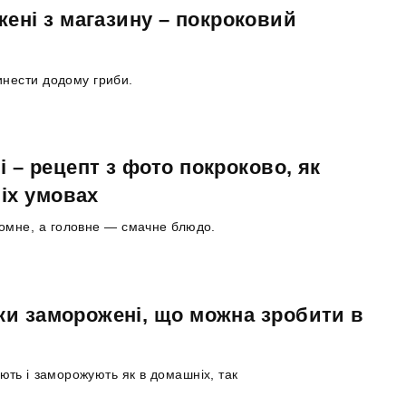
ені з магазину – покроковий
ринести додому гриби.
і – рецепт з фото покроково, як
іх умовах
номне, а головне — смачне блюдо.
ки заморожені, що можна зробити в
ають і заморожують як в домашніх, так