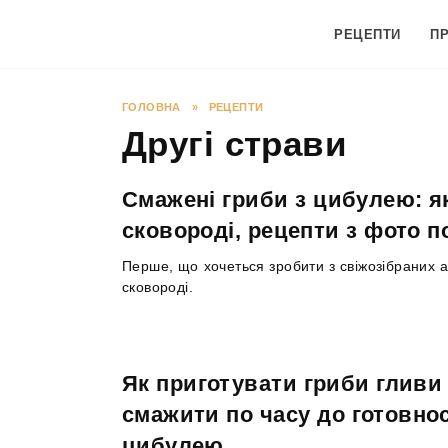
Перейти
до
РЕЦЕПТИ
П
вмісту
ГОЛОВНА
»
РЕЦЕПТИ
Другі страви
Смажені гриби з цибулею: я
сковороді, рецепти з фото 
Перше, що хочеться зробити з свіжозібраних
сковороді.
Як приготувати гриби гливи 
смажити по часу до готовнос
цибулею