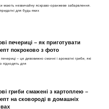
и мають незвичайну яскраво-оранжеве забарвлення.
придатні для будь-яких
ові печериці – як приготувати
епт покроково з фото
і печериці – це дивовижно смачні і ароматні гриби, які
о підходять для
ові гриби смажені з картоплею –
епт на сковороді в домашніх
овах