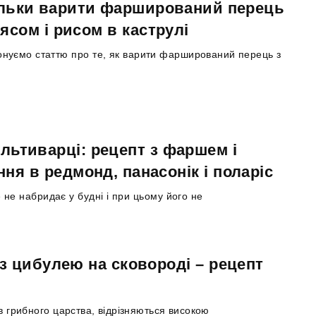
льки варити фарширований перець
’ясом і рисом в каструлі
нуємо статтю про те, як варити фарширований перець з
ьтиварці: рецепт з фаршем і
ня в редмонд, панасонік і поларіс
не набридає у будні і при цьому його не
з цибулею на сковороді – рецепт
 грибного царства, відрізняються високою