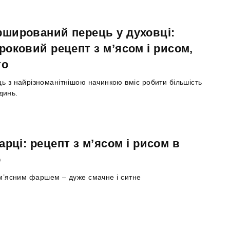
ширований перець у духовці:
роковий рецепт з м’ясом і рисом,
то
ь з найрізноманітнішою начинкою вміє робити більшість
динь.
рці: рецепт з м’ясом і рисом в
о
м’ясним фаршем – дуже смачне і ситне