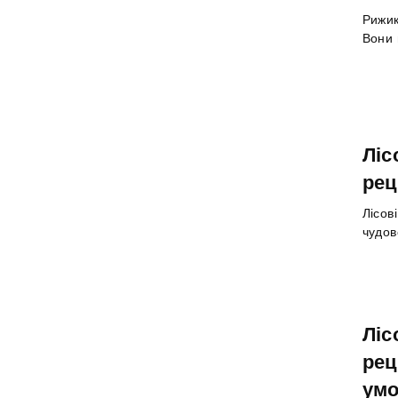
Рижик
Вони 
Ліс
рец
Лісов
чудов
Ліс
рец
ум