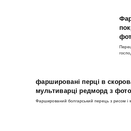
Фар
пок
фо
Перец
госпо
фаршировані перці в скорова
мультиварці редморд з фот
Фарширований болгарський перець з рисом і 