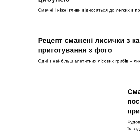
Смачні і ніжні гливи відносяться до легких в пр
Рецепт смажені лисички з к
приготування з фото
Одні з найбільш апетитних лісових грибів – л
Сма
пос
при
Чудов
їх в 