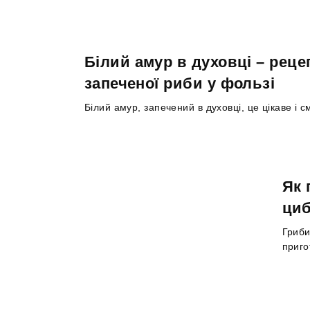
Білий амур в духовці – реце
запеченої риби у фользі
Білий амур, запечений в духовці, це цікаве і 
Як 
циб
Гриби
приго