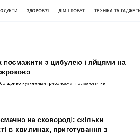
РОДУКТИ
ЗДОРОВ’Я
ДІМ І ПОБУТ
ТЕХНІКА ТА ГАДЖЕТ
к посмажити з цибулею і яйцями на
покроково
 або щойно купленими грибочками, посмажити на
смачно на сковороді: скільки
ті в хвилинах, приготування з