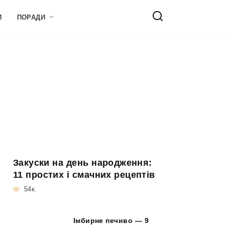
И
ПОРАДИ
Закуски на день народження:
11 простих і смачних рецептів
54к.
Імбирне печиво — 9