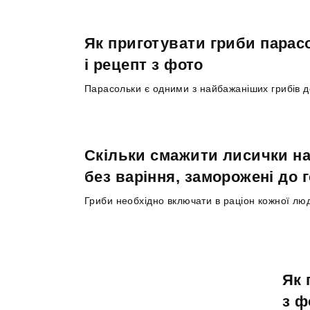
Як приготувати гриби парас
і рецепт з фото
Парасольки є одними з найбажаніших грибів до
Скільки смажити лисички на 
без варіння, заморожені до 
Гриби необхідно включати в раціон кожної люд
Як 
з ф