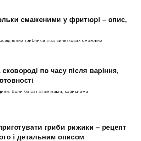
ольки смаженими у фритюрі – опис,
свідчених грибників з-за виняткових смакових
сковороді по часу після варіння,
готовності
ини. Вони багаті вітамінами, корисними
приготувати гриби рижики – рецепт
ото і детальним описом