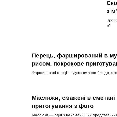
Скі
з м
Пропо
м’
Перець, фарширований в мул
рисом, покрокове приготуван
Фаршировані перці — дуже смачне блюдо, яке 
Маслюки, смажені в сметані 
приготування з фото
Маслюки — одні з найсмачніших представників